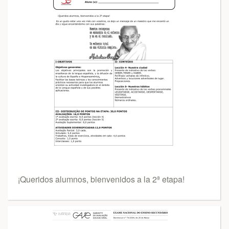
¡Queridos alumnos, bienvenidos a la 2ª etapa!