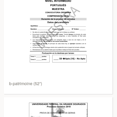
b-patrimoine (52”)