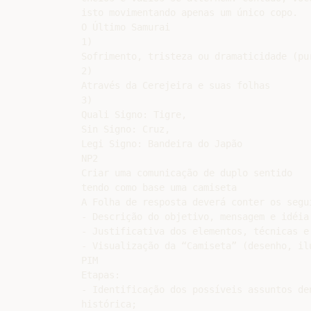
isto movimentando apenas um único copo.

O Último Samurai

1)

Sofrimento, tristeza ou dramaticidade (pur
2)

Através da Cerejeira e suas folhas

3)

Quali Signo: Tigre,

Sin Signo: Cruz,

Legi Signo: Bandeira do Japão

NP2

Criar uma comunicação de duplo sentido

tendo como base uma camiseta

A Folha de resposta deverá conter os segui
- Descrição do objetivo, mensagem e idéia 
- Justificativa dos elementos, técnicas e 
- Visualização da “Camiseta” (desenho, ilu
PIM

Etapas:

- Identificação dos possíveis assuntos den
histórica;
