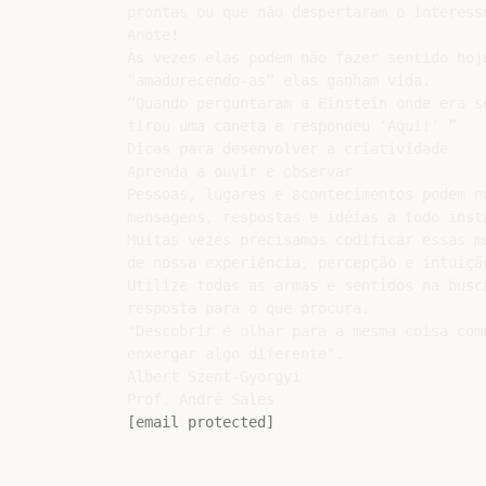
prontas ou que não despertaram o interesse
Anote!

Às vezes elas podem não fazer sentido hoje
“amadurecendo-as” elas ganham vida.

“Quando perguntaram a Einstein onde era se
tirou uma caneta e respondeu ‘Aqui!’ ”

Dicas para desenvolver a criatividade

Aprenda a ouvir e observar

Pessoas, lugares e acontecimentos podem no
mensagens, respostas e idéias a todo insta
Muitas vezes precisamos codificar essas me
de nossa experiência, percepção e intuição
Utilize todas as armas e sentidos na busca
resposta para o que procura.

"Descobrir é olhar para a mesma coisa como
enxergar algo diferente".

Albert Szent-Gyorgyi

[email protected]