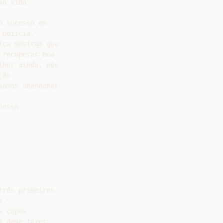
a vida.

 sucesso em

notícia.

ca mostram que

recuperar boa

hor ainda, nós

ão.

amos abandonar

ossa

rês primeiros

.

 copos

 deve fazer
