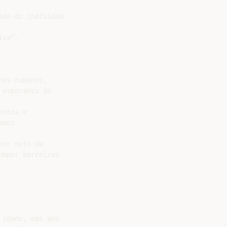
de do individuo

va”,

es humanos,

esperança de

ntos e

mos

or meio da

mper barreiras.

idade, mas aos
