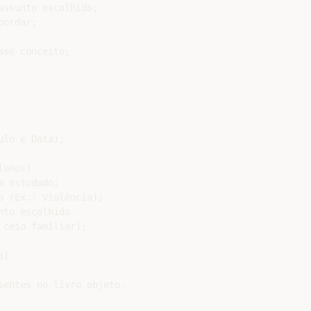
ssunto escolhido;

ordar;

se conceito;

lo e Data);

unos)

 estudado;

 (Ex.: Violência);

to escolhido

ceio familiar);

)

entes no livro objeto.
