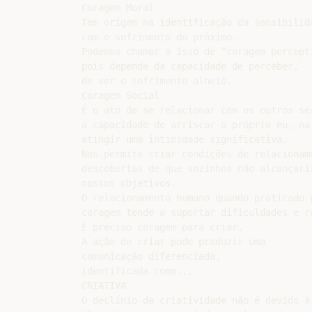
Coragem Moral

Tem origem na identificação da sensibilida
com o sofrimento do próximo.

Podemos chamar a isso de “coragem percepti
pois depende da capacidade de perceber,

de ver o sofrimento alheio.

Coragem Social

É o ato de se relacionar com os outros ser
a capacidade de arriscar o próprio eu, na 
atingir uma intimidade significativa.

Nos permite criar condições de relacioname
descobertas de que sozinhos não alcançaría
nossos objetivos.

O relacionamento humano quando praticado p
coragem tende a suportar dificuldades e ro
É preciso coragem para criar.

A ação de criar pode produzir uma

comunicação diferenciada,

identificada como...

CRIATIVA

O declínio da criatividade não é devido à 