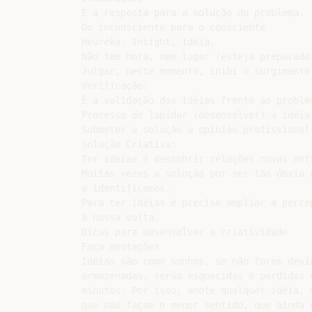
É a resposta para a solução do problema.

Do inconsciente para o consciente

Heuréka, Insight, Idéia.

Não tem hora, nem lugar (esteja preparado:
Julgar, neste momento, inibi o surgimento 
Verificação:

É a validação das idéias frente ao problem
Processo de lapidar (desenvolver) a idéia.
Submeter a solução a opinião profissional 
Solução Criativa:

Ter idéias é descobrir relações novas entr
Muitas vezes a solução por ser tão óbvia q
a identificamos.

Para ter idéias é preciso ampliar a percep
a nossa volta.

Dicas para desenvolver a criatividade

Faça anotações

Idéias são como sonhos, se não forem devid
armazenadas, serão esquecidas e perdidas e
minutos. Por isso, anote qualquer idéia, m
que não façam o menor sentido, que ainda n