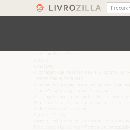
Prof. André Sales

Coragem

Conceito:

A coragem que falamos não é o oposto do de
Também não é teimosia

A palavra coragem tem a mesma raiz que a p
“coeur”, que significa: “coração”.

A coragem torna possível todas as virtudes
Ela é necessária para que possamos ser e v
A decisão exige coragem.

Coragem Física

Embora tenha gerado o heroísmo dos nossos 
hoje esse ela se transformou em brutalidad