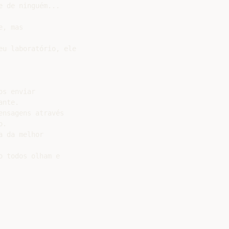
 de ninguém...

, mas

u laboratório, ele

s enviar

nte.

nsagens através

.

 da melhor

 todos olham e
