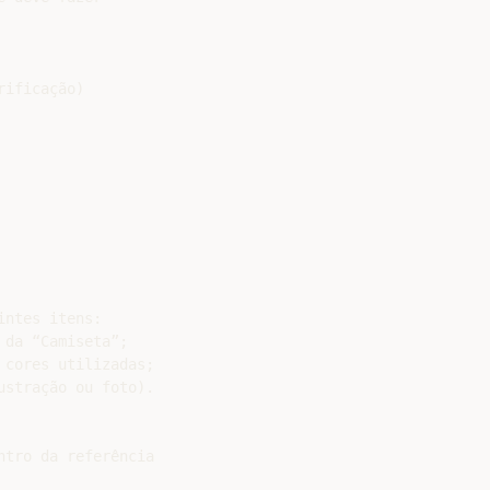
ificação)

ntes itens:

da “Camiseta”;

cores utilizadas;

stração ou foto).

tro da referência
