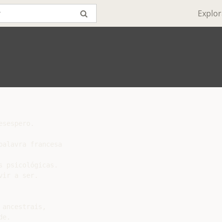
Explor
sespero.

alavra francesa

 psicológicas.

ir a ser.

ancestrais,

e.
