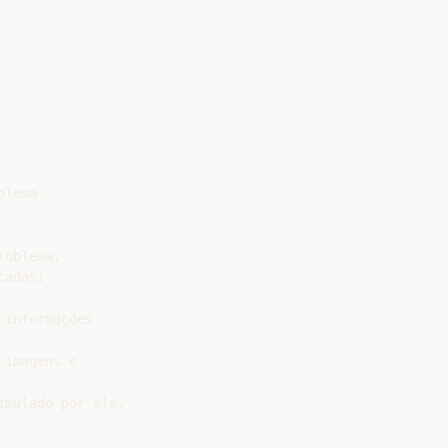
lema

oblema,

ados)

informações

imagens e

mulado por ele.
