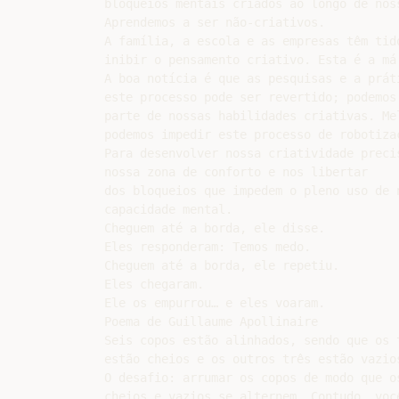
bloqueios mentais criados ao longo de noss
Aprendemos a ser não-criativos.

A família, a escola e as empresas têm tido
inibir o pensamento criativo. Esta é a má 
A boa notícia é que as pesquisas e a práti
este processo pode ser revertido; podemos 
parte de nossas habilidades criativas. Mel
podemos impedir este processo de robotizaç
Para desenvolver nossa criatividade precis
nossa zona de conforto e nos libertar

dos bloqueios que impedem o pleno uso de n
capacidade mental.

Cheguem até a borda, ele disse.

Eles responderam: Temos medo.

Cheguem até a borda, ele repetiu.

Eles chegaram.

Ele os empurrou… e eles voaram.

Poema de Guillaume Apollinaire

Seis copos estão alinhados, sendo que os t
estão cheios e os outros três estão vazios
O desafio: arrumar os copos de modo que os
cheios e vazios se alternem. Contudo, você