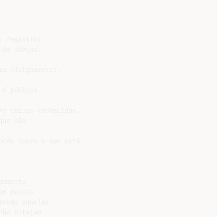
 registro).

de idéias.

a (Julgamento).



e pública.

e coisas conhecidas.

ue não

ção sobre o que está

amente

m poucos

esmo aquelas

ão estejam
