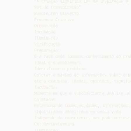
“A criação significa 10% de inspiração e

90% de transpiração”

Washington Olivetto

Processo Criativo

Preparação

Incubação

Iluminação

Verificação

Preparação:

É a fase onde tomamos conhecimento do prob
(Qual é o problema?)

Identificar o problema

Coletar o máximo de informações sobre o pr
até a exaustão. (Dados, opiniões, signific
Incubação:

Momento em que o subconsciente analise as 
coletadas.

Relacionando todos os dados, informações, 
significados adquiridos em nossa vida

Independe do consciente, mas pode ser esti
Ex: Brainstorming

Iluminação:
