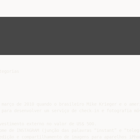
egorias

 março de 2010 quando o brasileiro Mike Krieger e o ameri
 para desenvolver um serviço de check-in e fotografia móv
vestimento externo no valor de US$ 500.

ome de INSTAGRAM (junção das palavras “instant” e “telegr
edição e compartilhamento de imagens para aparelhos iPhon
ento, o INSTAGRAM já alcançava 1 milhão de usuários, prov
a disponibilizar o recurso da “hashtag” (#), que serve pa