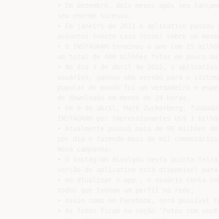
assuntos (neste caso fotos) sobre um mesm
• O INSTAGRAM terminou o ano com 15 milhõ
um total de 400 milhões fotos em pouco mai
• No dia 3 de abril de 2012, o aplicativo
usuários, ganhou uma versão para o sistem
popular do mundo foi um verdadeiro e espe
de downloads em menos de 24 horas.

• Em 9 de abril, Mark Zuckerberg, fundado
INSTAGRAM por impressionantes US$ 1 bilhão
• Atualmente possui mais de 90 milhões de
por dia e fazendo mais de mil comentários 
Nova campanha:

• O Instagram divulgou nesta quinta-feira
versão do aplicativo está disponível para 
• Ao atualizar o app , o usuário conta co
todos que tenham um perfil na rede;

• Assim como no Facebook, será possível t
• As fotos ficam na seção ‘Fotos com você
seja solicitada uma permissão antes.

Público - Alvo:

• Homens e mulheres de 12 a 40 anos;
