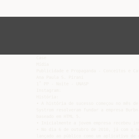
Case

Mídia

Publicidade e Propaganda - Conceitos e Cat
Ana Paula S. Pirani

1˚ PP - Noite - UNASP

Instagram:

História:

• A história de sucesso começou no mês de
Systrom resolveram fundar a empresa Burbn
baseado em HTML 5.

• Inicialmente a jovem empresa recebeu in
• No dia 6 de outubro de 2010, já com o n
lançado ao público como um aplicativo de 
• Em dezembro, dois meses após seu lançam
seu enorme sucesso.

• Em janeiro de 2011 o aplicativo passou 