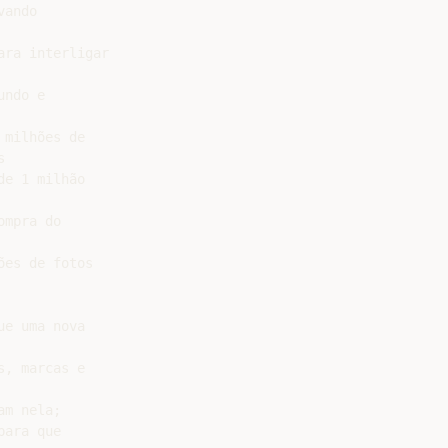
ndo e

milhões de



e 1 milhão

mpra do

es de fotos

e uma nova

, marcas e

m nela;

ara que
