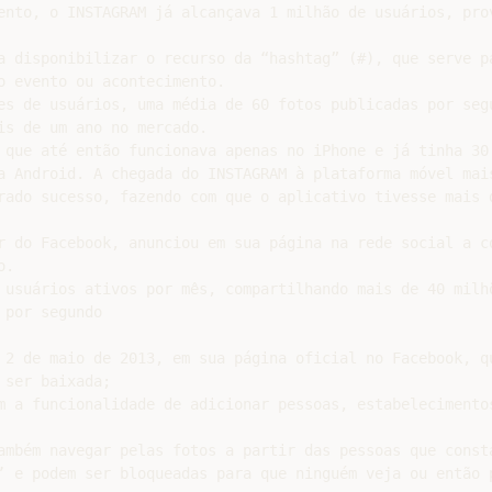
o evento ou acontecimento.

es de usuários, uma média de 60 fotos publicadas por segu
s de um ano no mercado.

 que até então funcionava apenas no iPhone e já tinha 30 
a Android. A chegada do INSTAGRAM à plataforma móvel mais
rado sucesso, fazendo com que o aplicativo tivesse mais d
r do Facebook, anunciou em sua página na rede social a co
.

 usuários ativos por mês, compartilhando mais de 40 milhõ
por segundo

 2 de maio de 2013, em sua página oficial no Facebook, qu
ser baixada;

m a funcionalidade de adicionar pessoas, estabelecimentos
ambém navegar pelas fotos a partir das pessoas que consta
’ e podem ser bloqueadas para que ninguém veja ou então p