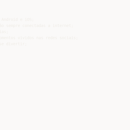
Android e iOS;

ão sempre conectadas a internet;

as;

omentos vividos nas redes sociais;

e divertir;

 rede social, e que atende pessoas que estão sempre conec
disceminado em outras nas redes sociais. O Instagram poss
 por exemplo: Facebook. Twitter, Foursquare.

, aplicativo de onde você baixou o Instagram, informando 