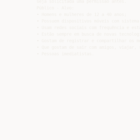
• Possuem dispositivos móveis com sistema 
• Usam redes sociais com frequência e est
• Estão sempre em busca de novas tecnologi
• Gostam de registrar e compartilhar os m
• Que gostam de sair com amigos, viajar, s
• Pessoas imediatistas.

•

Divulgação:

• Por ser um aplicativo que é considerado
internet, ele tem mais facilidade de ser 
convergência com outras plataformas, como
• É feito diretamente também no APP Store
nova.

Facebook:

• Link para o vídeo da Campanha:

http://vimeo.com/65246801

Twitter:

Blog Instagram:

APP Store:

Referências:

• Site:
