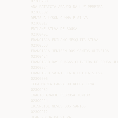
02300260

ANA PATRICIA ARAUJO DA LUZ PEREIRA

02300302

DENIS ALLYSON CUNHA E SILVA

02300017

EDILANE SILVA DE SOUSA

02300401

FRANCISCA EDILANY MESQUITA SILVA

02300368

FRANCISCA JENIFEN DOS SANTOS OLIVEIRA

02300424

FRANCISCO DAS CHAGAS OLIVEIRA DE SOUSA JUN
02300224

FRANCISCO SAINT CLAIR LOIOLA SILVA

02300096

IEDA MARIA CARVALHO ROCHA LIMA

02300462

INACIO ARAUJO PEDROSA JUNIOR

02300254

IRISNEIDE NEVES DOS SANTOS

02300212

JEAN ROCHA DA SILVA
