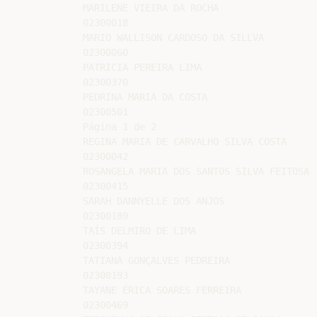
MARILENE VIEIRA DA ROCHA

02300018

MARIO WALLISON CARDOSO DA SILLVA

02300060

PATRICIA PEREIRA LIMA

02300370

PEDRINA MARIA DA COSTA

02300501

Página 1 de 2

REGINA MARIA DE CARVALHO SILVA COSTA

02300042

ROSANGELA MARIA DOS SANTOS SILVA FEITOSA

02300415

SARAH DANNYELLE DOS ANJOS

02300189

TAÍS DELMIRO DE LIMA

02300394

TATIANA GONÇALVES PEDREIRA

02300193

TAYANE ÉRICA SOARES FERREIRA

02300469
