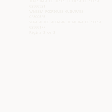
TERESINHA DE JESUS FEITOSA DE SOUSA

02300321

VANESSA RODRIGUES GUIMARAES

02300525

VERA ALICE ALENCAR IBIAPINA DE SOUSA

02300177
