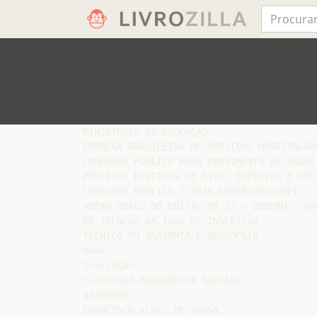
MINISTÉRIO DA EDUCAÇÃO

EMPRESA BRASILEIRA DE SERVIÇOS HOSPITALARE
CONCURSO PÚBLICO PARA PROVIMENTO DE VAGAS
PÚBLICOS EFETIVOS DE NÍVEL SUPERIOR E MÉDI
CONCURSO PÚBLICO 7/2014-EBSERH/HU-UFPI

ANEXO ÚNICO DO EDITAL Nº 17 – EBSERH – ÁR
DE ISENÇÃO DA TAXA DE INSCRIÇÃO

TÉCNICO EM ANATOMIA E NECROPSIA

Nome

Inscrição

CLAUDIANA MANGABEIRA SANTANA

02200049

FRANCISCO ALVES DE SOUSA
