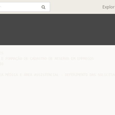
Explor
S

 E FORMAÇÃO DE CADASTRO DE RESERVA EM EMPREGOS

O

EA MÉDICA E ÁREA ASSISTENCIAL - DEFERIMENTO DAS SOLICITAÇ