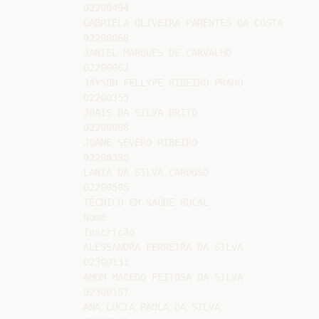
02200494

GABRIELA OLIVEIRA PARENTES DA COSTA

02200068

JANIEL MARQUES DE CARVALHO

02200062

JÁYSON FELLYPE RIBEIRO PRADO

02200355

JOAIS DA SILVA BRITO

02200008

JOANE SEVERO RIBEIRO

02200390

LANIA DA SILVA CARDOSO

02200505

TÉCNICO EM SAÚDE BUCAL

Nome

Inscrição

ALESSANDRA FERREIRA DA SILVA

02300131

AMOM MACEDO FEITOSA DA SILVA

02300187

ANA LUCIA PAULA DA SILVA
