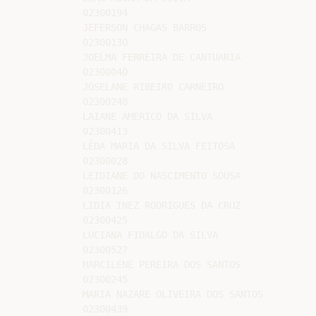
02300194

JEFERSON CHAGAS BARROS

02300130

JOELMA FERREIRA DE CANTUARIA

02300040

JOSELANE RIBEIRO CARNEIRO

02300248

LAIANE AMERICO DA SILVA

02300413

LÊDA MARIA DA SILVA FEITOSA

02300028

LEIDIANE DO NASCIMENTO SOUSA

02300126

LIDIA INEZ RODRIGUES DA CRUZ

02300425

LUCIANA FIDALGO DA SILVA

02300527

MARCILENE PEREIRA DOS SANTOS

02300245

MARIA NAZARE OLIVEIRA DOS SANTOS

02300439
