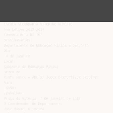
ESCOLA SECUNDÁRIA VITORINO NEMÉSIO

Ano Letivo 2013-2014

Convocatória Nº 102

Destinatários:

Departamento de Educação Física e Desporto

Dia:

14 de janeiro

Local:

Gabinete de Educação Física

Ordem de

Ponto único – ADE´s/ Jogos Desportivos Escolare

hora:

16h50m

Trabalhos:

Praia da Vitória, 7 de janeiro de 2014

O Coordenador de Departamento

José Manuel Oliveira
