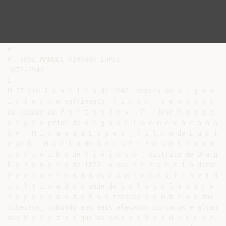
e

P. JOSÉ MANUEL MIRANDA LOPES

1872-1942

E

M 27 ile J a n e i r o de 1942, depois de a l g u n s 
i n t e n s o sofrimento, f i n o u - s e n o H o s p 
da cidade do P o r t o o R e v . P . José M a n u e l 
d i g n o prior de A r g o s e l o e m e m b r o h o n
O P . M i r a n d a L o p e s , f i l h o de L u c i a
e de D . M a r í a de D e u s P i r e s M i r a n d a 
c o n c e i b o de V i m i o s o , distrito de Bra.gan
D e z e m b r o de 1872. A sua i n f a n c i a decorre
P e r c o r r e n d o os c a m i n b o s f l o r i d o
c u l t i v a d o s onde de s o l a s o l m o u r e j 
r e p o u s a n d o ñ a s frescas s o m b r a s das m 
ribeiros, subindo aos mais elevados píncaros e alcanti
das b e l e z a s que os seus o l b o s d e s c o r t 