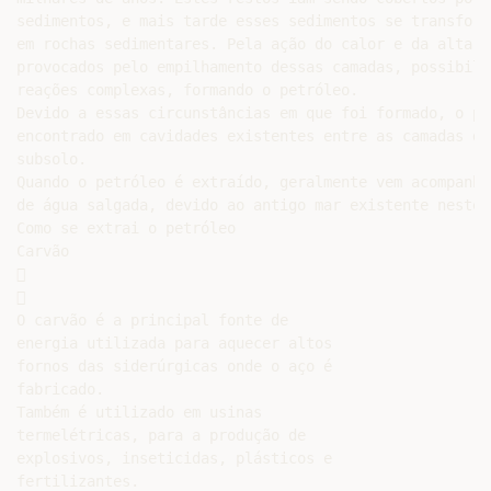
sedimentos, e mais tarde esses sedimentos se transforma
em rochas sedimentares. Pela ação do calor e da alta pr
provocados pelo empilhamento dessas camadas, possibilit
reações complexas, formando o petróleo.

Devido a essas circunstâncias em que foi formado, o pet
encontrado em cavidades existentes entre as camadas do

subsolo.

Quando o petróleo é extraído, geralmente vem acompanhad
de água salgada, devido ao antigo mar existente neste l
Como se extrai o petróleo

Carvão





O carvão é a principal fonte de

energia utilizada para aquecer altos

fornos das siderúrgicas onde o aço é

fabricado.

Também é utilizado em usinas

termelétricas, para a produção de

explosivos, inseticidas, plásticos e

fertilizantes.
