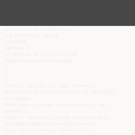
Os recursos da litosfera e

sua importância para a

sociedade

Capítulo 11

Os recursos da litosfera e sua

importância para a sociedade







Recursos naturais são todos elementos

disponíveis na natureza e podem ser utilizados

pelo homem.

Esses recursos podem ser renováveis ou não

renováveis.

Recursos renováveis: Quando utilizados pela

sociedade podem ser renovados, exemplo:

água, solo, florestas, entre outros.
