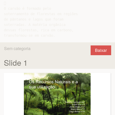


O carvão é formado pelo

soterramento de florestas em regiões

de pântanos e lagos que foram

soterradas. A matéria orgânica

dessas florestas, rica em carbono,

Sem categoria
Baixar
Slide 1