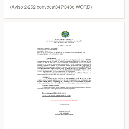
(Aviso 2\252 convoca\347\343o WORD)