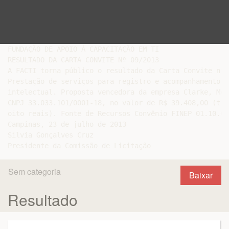
FUNDAÇÃO DE APOIO À CAPACITAÇÃO EM TI

RESULTADO DA CARTA CONVITE Nº 09/2013

A FACTI torna público o resultado da Carta Convite nº 
Prestação de serviços para registro e acompanhamento d
intelectual. Proposta vencedora da empresa Clarke, Mod
CNPJ 33.033.101/0001-18, no valor de R$ 39.408,00 (tri
oito reais). Fonte de Recursos Convênio FINEP 01.10.027
Campinas, 23 de julho de 2013

Silvia Gonçalves Cruz

Sem categoria
Baixar
Resultado