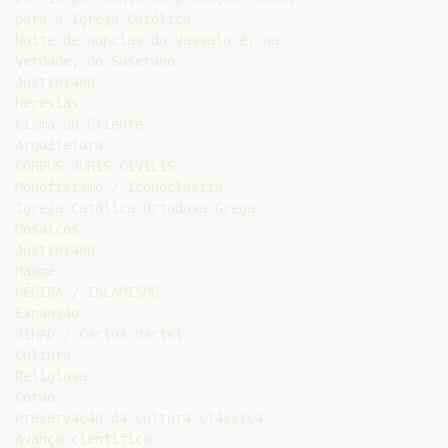
para a Igreja Católica.

Noite de núpcias do vassalo é, na

verdade, do Suserano.

Justiniano

Heresias

Cisma do Oriente

Arquitetura

CORPUS JURIS CIVILIS

Monofisismo / Iconoclastia

Igreja Católica Ortodoxa Grega

Mosaicos

Justiniano

Maomé

HÉGIRA / ISLAMISMO

Expansão

JIHAD / Carlos Martel

Cultura

Religiosa

Corão

Preservação da cultura clássica

Avanço científico
