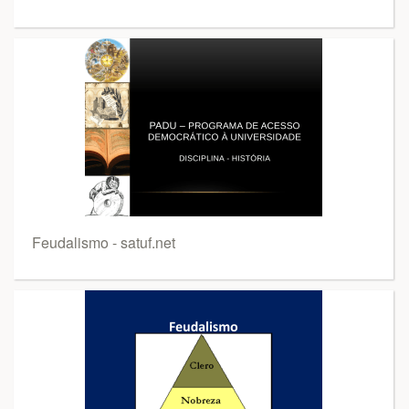
Feudalismo - satuf.net