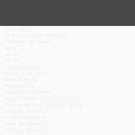
Idade Média

7º ano – Colégio Portinari

Professor Max Rangel

Séc V

Séc XI

Séc XV

Descentralização

Economia Agrícola

Nobreza Feudal

Subsistência

Sociedade Estamental

Poder Clerical

Cultura influenciada pela Igreja

Religião Cristã

Trevas/Ignorância

Poder do Papado

Colonato Romano
