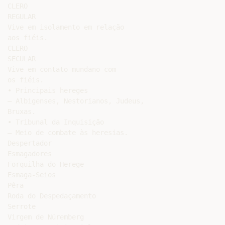
CLERO

REGULAR

Vive em isolamento em relação

aos fiéis.

CLERO

SECULAR

Vive em contato mundano com

os fiéis.

• Principais hereges

– Albigenses, Nestorianos, Judeus,

Bruxas.

• Tribunal da Inquisição

– Meio de combate às heresias.

Despertador

Esmagadores

Forquilha do Herege

Esmaga-Seios

Pêra

Roda do Despedaçamento

Serrote

Virgem de Nüremberg
