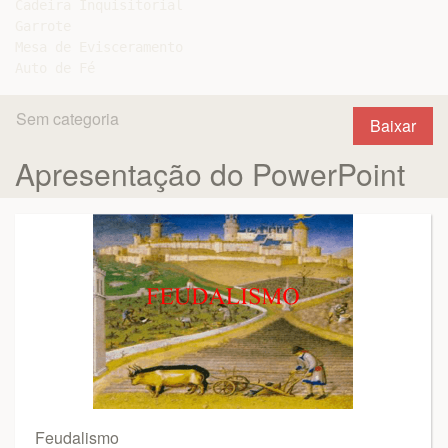
Cadeira Inquisitorial

Garrote

Mesa de Evisceramento

Sem categoria
Baixar
Apresentação do PowerPoint
Feudalismo