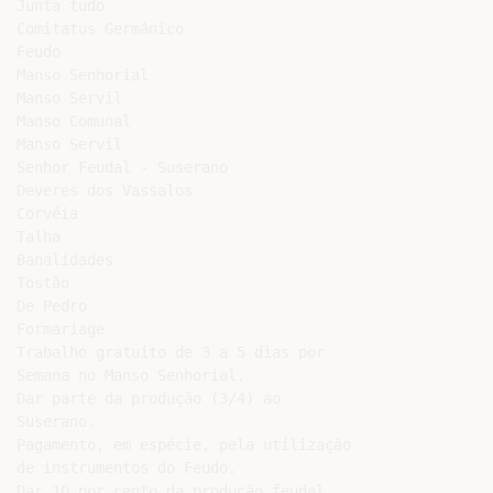
Junta tudo

Comitatus Germânico

Feudo

Manso Senhorial

Manso Servil

Manso Comunal

Manso Servil

Senhor Feudal - Suserano

Deveres dos Vassalos

Corvéia

Talha

Banalidades

Tostão

De Pedro

Formariage

Trabalho gratuito de 3 a 5 dias por

Semana no Manso Senhorial.

Dar parte da produção (3/4) ao

Suserano.

Pagamento, em espécie, pela utilização

de instrumentos do Feudo.

Dar 10 por cento da produção feudal
