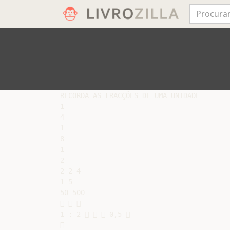
RECORDA AS FRACÇÕES DE UMA UNIDADE

1

4

1

8

1

2

2 2 4

1 5

50 500

  

1 : 2    0,5 


