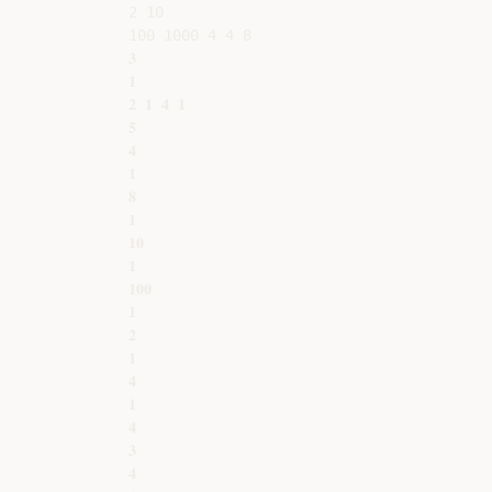
2 10

100 1000 4 4 8

𝟑

𝟏

𝟐 𝟏 𝟒 𝟏

𝟓

𝟒

𝟏

𝟖

𝟏

𝟏𝟎

𝟏

𝟏𝟎𝟎

𝟏

𝟐

𝟏

𝟒

𝟏

𝟒

𝟑

𝟒
