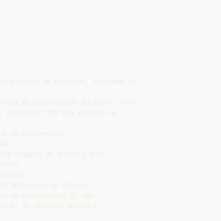
lo através de palavras, esquemas ou

outra de calendários de bolso. Dos

s restantes 50% têm imagens de

s de monumentos?

s?

têm imagens de animais e os

ebol.

imais?

e jogadores de futebol?

s de monumentos? R: 50%

? R: 40 postais (metade)
