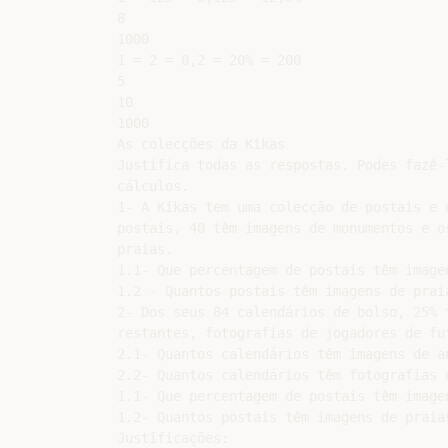
8

1000

1 = 2 = 0,2 = 20% = 200

5

10

1000

As colecções da Kikas

Justifica todas as respostas. Podes fazê-
cálculos.

1- A Kikas tem uma colecção de postais e 
postais, 40 têm imagens de monumentos e o
praias.

1.1- Que percentagem de postais têm imagen
1.2 - Quantos postais têm imagens de praia
2- Dos seus 84 calendários de bolso, 25% 
restantes, fotografias de jogadores de fut
2.1- Quantos calendários têm imagens de an
2.2- Quantos calendários têm fotografias d
1.1- Que percentagem de postais têm imagen
1.2- Quantos postais têm imagens de praias
Justificações:
