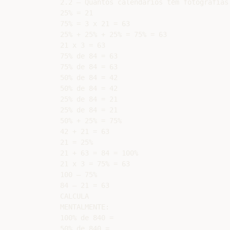
2.2 – Quantos calendários têm fotografias
25% = 21

75% = 3 x 21 = 63

25% + 25% + 25% = 75% = 63

21 x 3 = 63

75% de 84 = 63

75% de 84 = 63

50% de 84 = 42

50% de 84 = 42

25% de 84 = 21

25% de 84 = 21

50% + 25% = 75%

42 + 21 = 63

21 = 25%

21 + 63 = 84 = 100%

21 x 3 = 75% = 63

100 – 75%

84 – 21 = 63

CALCULA

MENTALMENTE:

100% de 840 =

50% de 840 =
