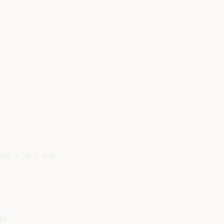
00 + 20 = 420

0
