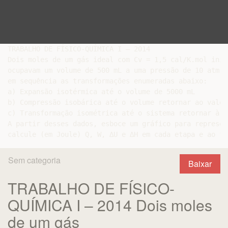
TRABALHO DE FÍSICO-QUÍMICA I – 2014

Dois moles de um gás ideal com Cv = 1,5 cal/K.mol inic
ocupavam um volume de 500 mL a uma pressão de 10 atm e
em sequência as transformações enumeradas abaixo:

a) Expansão isotérmica até o volume de 5000 mL

b) Compressão isobárica até o volume retornar ao valor
c) Transformação isométrica até o sistema retornar à p
A partir desses dados, esboce um gráfico para represen
Sem categoria
Baixar
TRABALHO DE FÍSICO-
QUÍMICA I – 2014 Dois moles
de um gás