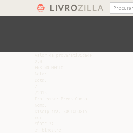
Valor da prova/atividade:

2,0

ENSINO MÉDIO

Nota:

Data:

/

/2015

Professor: Breno Cunha

Nome: ____________________________________
Disciplina: SOCIOLOGIA

no: ____

SÉRIE:3ª

3º bimestre
