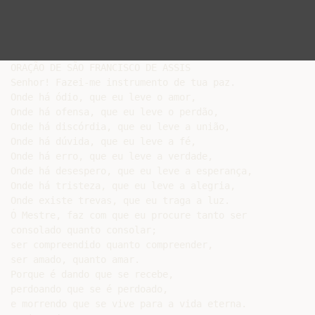
ORAÇÃO DE SÃO FRANCISCO DE ASSIS

Senhor! Fazei-me instrumento de tua paz.

Onde há ódio, que eu leve o amor,

Onde há ofensa, que eu leve o perdão,

Onde há discórdia, que eu leve a união,

Onde há dúvida, que eu leve a fé,

Onde há erro, que eu leve a verdade,

Onde há desespero, que eu leve a esperança,

Onde há tristeza, que eu leve a alegria,

Onde existe trevas, que eu traga a luz.

Ó Mestre, faz com que eu procure tanto ser

consolado quanto consolar;

ser compreendido quanto compreender,

ser amado, quanto amar.

Porque é dando que se recebe,

perdoando que se é perdoado,

e morrendo que se vive para a vida eterna.
