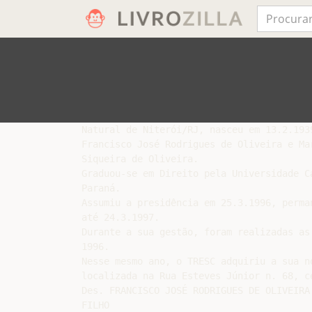
Natural de Niterói/RJ, nasceu em 13.2.1939
Francisco José Rodrigues de Oliveira e Mar
Siqueira de Oliveira.

Graduou-se em Direito pela Universidade Ca
Paraná.

Assumiu a presidência em 25.3.1996, perman
até 24.3.1997.

Durante a sua gestão, foram realizadas as 
1996.

Nesse mesmo ano, o TRESC adquiriu a sua no
localizada na Rua Esteves Júnior n. 68, ce
Des. FRANCISCO JOSÉ RODRIGUES DE OLIVEIRA
