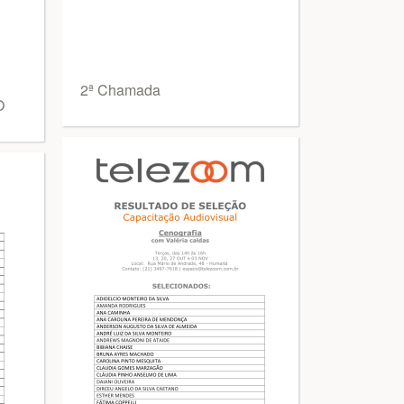
l
2ª Chamada
O