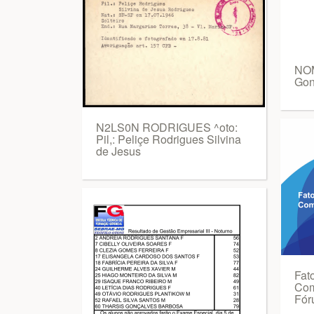
NO
Gon
N2LS0N RODRIGUES ^oto:
Pil,: Peliçe Rodrigues Silvina
de Jesus
Fat
Com
Fór