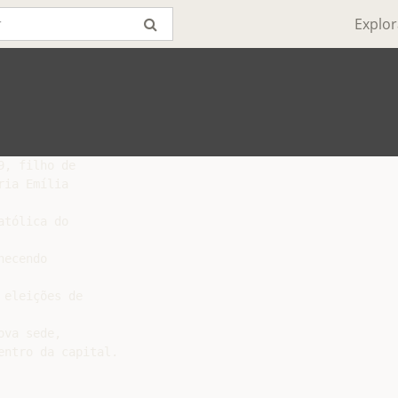
Explor
, filho de

ia Emília

tólica do

ecendo

eleições de

va sede,

ntro da capital.
