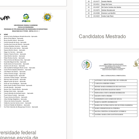
Candidatos Mestrado
versidade federal
minense escola de