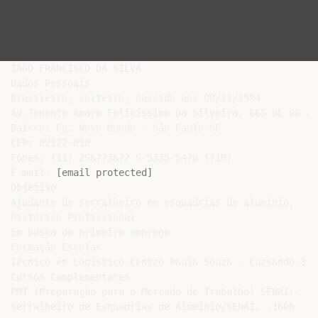
IAGO FRANCISCO DA SILVA

Dados Pessoais

Brasileiro, solteiro, nascido aos 08/11/1994

Av.Tenente Amaro Felicíssimo Da Silveira, 665 BL 08 APT
Bairro: Pq. Novo Mundo - São Paulo-SP

CEP: 02177-010

Fones: (11) 29677367/ 9-5335-5478 (TIM)

E-mail: 
[email protected]
Objetivo

Ajudante de serralheiro em esquadrias de alumínio.

Histórico Profissional

Em busca do primeiro emprego

Formação Escolar

Técnico em Logístico-Centro Paula Souza - Cursando-3º 
Cursos Complementares

PMT (Preparação para o Mercado de Trabalho) SENAI.- 104