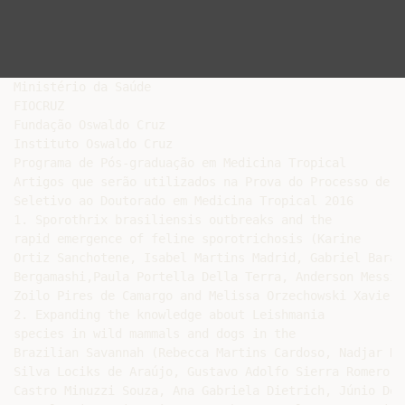
Ministério da Saúde

FIOCRUZ

Fundação Oswaldo Cruz

Instituto Oswaldo Cruz

Programa de Pós-graduação em Medicina Tropical

Artigos que serão utilizados na Prova do Processo de

Seletivo ao Doutorado em Medicina Tropical 2016

1. Sporothrix brasiliensis outbreaks and the

rapid emergence of feline sporotrichosis (Karine

Ortiz Sanchotene, Isabel Martins Madrid, Gabriel Barac
Bergamashi,Paula Portella Della Terra, Anderson Messia
Zoilo Pires de Camargo and Melissa Orzechowski Xavier)

2. Expanding the knowledge about Leishmania

species in wild mammals and dogs in the

Brazilian Savannah (Rebecca Martins Cardoso, Nadjar Nit
Silva Lociks de Araújo, Gustavo Adolfo Sierra Romero, 
Castro Minuzzi Souza, Ana Gabriela Dietrich, Júnio Don