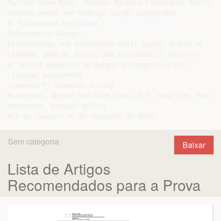
Marcelo Lima Reis, Jônatas Barbosa Cavalcante Ferreira
Machado Hecht and Rodrigo Gurgel-Gonçalves)

3. Carbapenem-Resistant

Enterobacteriaceae:

Epidemiology and Prevention (Neil Gupta, Brandi M.

Limbago, Jean B. Patel, and Alexander J. Kallen)

4. Recent advances in dengue pathogenesis and

clinical management

(Cameron P. Simmons, Kirsty

McPherson, Nguyen Van Vinh Chau, D.T. Hoai Tam, Paul Y
Mackenzie, Bridget Wills)

Sem categoria
Baixar
Lista de Artigos
Recomendados para a Prova