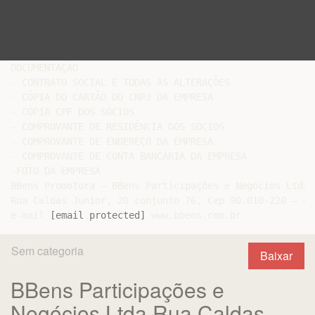
DOCUMENTAÇÃO

- CONTRATO SOCIAL E TODAS AS ALTERAÇÕES

- CÓPIA DO CARTÃO DO CNPJ DA EMPRESA

- CÓPIA CPF DOS SÓCIOS

- COMPROVANTE DE RESIDÊNCIA DOS SÓCIOS

- COMPROVANTE DE ENDEREÇO DA EMPRESA

- COMPROVANTE DE CONTA BANCÁRIA DA EMPRESA

-FOTO DA EMPRESA

BBens Promotora – BBens Participações e Negócios Ltda

Rua Caldas Junior, 20 conjunto 76, Cep 90.010-220 – Ce
e-mail 
[email protected]
Sem categoria
Baixar
BBens Participações e
Negócios Ltda Rua Caldas