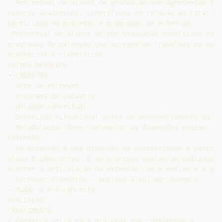
- Percentual de alunos de graduação que apresentam tra
eventos acadêmicos, científicos em relação ao total de
participam em projetos e programas de extensão.

-Percentual de alunos de pós-graduação envolvidos com 
programas de extensão que apresentam trabalhos em event
acadêmicos e científicos.

OUTROS DESAFIOS

• CADASTRO

- arte de escrever

- Programa de cadastro.

- Unidade conceitual.

- Descrição situacional antes do desenvolvimento da Açã
- Metodologia (deve contemplar as dimensões ensino, pe
extensão).

- Se extensão é uma dimensão da universidade a partici
aluno é imperativa. É no processo ensino/aprendizagem 
ocorrer a articulação da extensão com o ensino e a pesq
- Fornecer elementos – público alvo, por exemplo.

• Mudar o Pré-conceito:

AVALIAÇÃO

CRESCIMENTO

• Cadastro único para projetos que contemplem a
