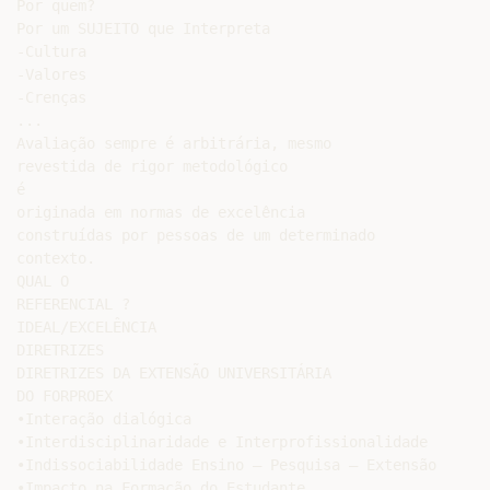
Por quem?

Por um SUJEITO que Interpreta

-Cultura

-Valores

-Crenças

...

Avaliação sempre é arbitrária, mesmo

revestida de rigor metodológico

é

originada em normas de excelência

construídas por pessoas de um determinado

contexto.

QUAL O

REFERENCIAL ?

IDEAL/EXCELÊNCIA

DIRETRIZES

DIRETRIZES DA EXTENSÃO UNIVERSITÁRIA

DO FORPROEX

•Interação dialógica

•Interdisciplinaridade e Interprofissionalidade

•Indissociabilidade Ensino – Pesquisa – Extensão

•Impacto na Formação do Estudante
