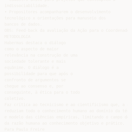
indissociabilidade.

• Propositores acompanharem o desenvolvimento

tecnológico x orientações para manuseio dos

bancos de dados.

OBS: Feed-back da avaliação da Ação para o Coordenador.
METODOLOGIA

Habermas destaca o diálogo

como o aspecto de maior

relevância na construção de uma

sociedade tolerante e mais

equânime. O diálogo é a

possibilidade para que após o

confronto de argumentos se

chegue ao consenso e, por

conseguinte, à ética para o todo

coletivo.

Faz crítica ao tecnicismo e ao cientificismo que, a seu
reduziam todo o conhecimento humano ao domínio da técni
e modelo das ciências empíricas, limitando o campo de a
da razão humana ao conhecimento objetivo e prático.

Para Paulo Freire
