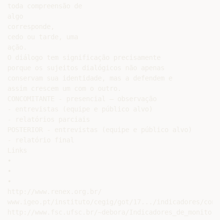
toda compreensão de

algo

corresponde,

cedo ou tarde, uma

ação.

O diálogo tem significação precisamente

porque os sujeitos dialógicos não apenas

conservam sua identidade, mas a defendem e

assim crescem um com o outro.

CONCOMITANTE - presencial – observação

- entrevistas (equipe e público alvo)

- relatórios parciais

POSTERIOR - entrevistas (equipe e público alvo)

- relatório final

Links

•

•

•

http://www.renex.org.br/

www.igeo.pt/instituto/cegig/got/17.../indicadores/conc
http://www.fsc.ufsc.br/~debora/Indicadores_de_monitora