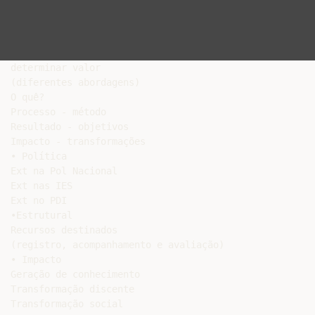
determinar valor

(diferentes abordagens)

O quê?

Processo - método

Resultado - objetivos

Impacto - transformações

• Política

Ext na Pol Nacional

Ext nas IES

Ext no PDI

•Estrutural

Recursos destinados

(registro, acompanhamento e avaliação)

• Impacto

Geração de conhecimento

Transformação discente

Transformação social
