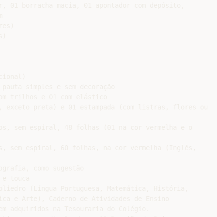
r, 01 borracha macia, 01 apontador com depósito,



es)

)

ional)

 pauta simples e sem decoração

om trilhos e 01 com elástico

, exceto preta) e 01 estampada (com listras, flores ou

os, sem espiral, 48 folhas (01 na cor vermelha e o

s, sem espiral, 60 folhas, na cor vermelha (Inglês,

grafia, como sugestão

e touca

oliedro (Língua Portuguesa, Matemática, História,

ica e Arte), Caderno de Atividades de Ensino

em adquiridos na Tesouraria do Colégio.
