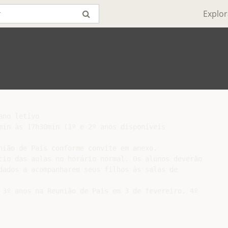
Explor
no letivo

min às 17h30min (1º e 2º anos disponíveis

nião de Pais conforme convite em anexo.

cio das aulas no horário normal. Os alunos deverão

dados a acompanharem seus filhos às salas de

 3º anos na Reunião de Pais em 3 de fevereiro. 4º
