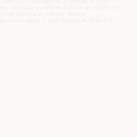
 Livro a ser divulgado na 1ª Reunião de Pais.

ado, inclusive o uniforme diário e de Natação. Para

os com plástico ou plástico adesivo

que conste apenas o nome completo do aluno e o
