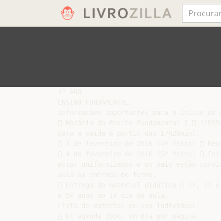
3º ANO

ENSINO FUNDAMENTAL

Informações importantes para o início do a
 Horário do Ensino Fundamental I  12h55
para a saída a partir das 17h20min).

 3 de fevereiro de 2016 (4ª feira)  Reu
 4 de fevereiro de 2016 (5ª feira)  Iní
estar uniformizados e os pais estão convi
aula na entrada do turno.

 Entrega do material didático  1º, 2º e
e 5º anos no 1º dia de aula.

Lista de material de uso individual

 01 agenda 2016: um dia por página
