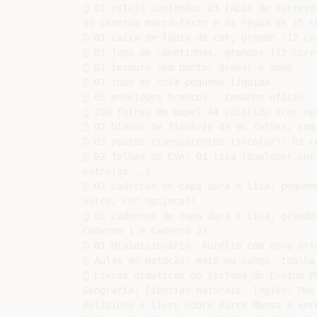
 01 estojo contendo: 03 lápis de escreve
02 canetas marca-texto e 01 régua de 15 cm
 01 caixa de lápis de cor, grande (12 cor
 01 jogo de canetinhas, grandes (12 cores
 01 tesoura sem ponta: gravar o nome

 01 tubo de cola pequeno líquida

 03 envelopes brancos - tamanho ofício

 200 folhas de papel A4 colorido (cor opc
 02 blocos de fichário de 96 folhas, com
 03 pastas transparentes (incolor): 02 c
 02 folhas de EVA: 01 lisa (qualquer cor
estrelas...)

 02 cadernos de capa dura e lisa, pequen
outro, cor opcional)

 03 cadernos de capa dura e lisa, grande
Caderno 1 e Caderno 2)

 01 Minidicionário: Aurélio com nova orto
 Aulas de Natação: maiô ou sunga, toalha 
 Livros didáticos do Sistema de Ensino P
Geografia, Ciências Naturais, Inglês, Mús
Religioso e livro sobre Barra Mansa a ser