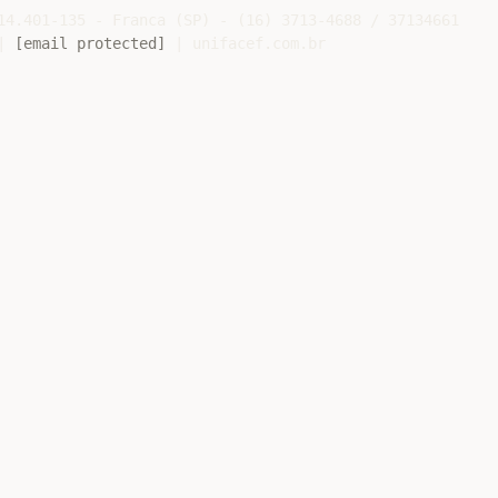
14.401-135 - Franca (SP) - (16) 3713-4688 / 37134661

| 
[email protected]