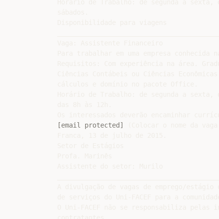
Horário de Trabalho: de segunda a sexta, 
sábados.

Disponibilidade para viagens

__________________________________________
Vaga: Assistente Financeiro

Para trabalhar em uma empresa conhecida na
Requisitos: Com experiência na área. Grad
Ciências Contábeis ou Ciências Econômicas
cálculos e domínio no pacote Office.

Horário de Trabalho: de segunda a sexta, 
das 8h às 12h.

[email protected]
 (Colocar o nome da vaga 
Franca, 13 de julho de 2015.

Setor de Estágios

Profa. Marinês

Assistente do setor: Murilo

__________________________________________
A divulgação de vagas de emprego/estágio 
de serviços do Uni-FACEF para a comunidade
O Uni-FACEF não se responsabiliza pelas i
contratantes.
