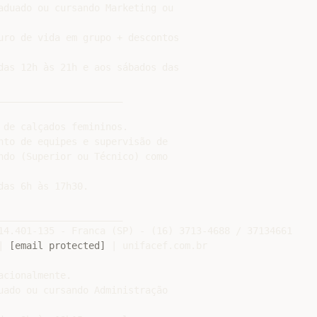
aduado ou cursando Marketing ou

uro de vida em grupo + descontos

das 12h às 21h e aos sábados das

_____________________

de calçados femininos.

nto de equipes e supervisão de

ndo (Superior ou Técnico) como

as 6h às 17h30.

_____________________

14.401-135 - Franca (SP) - (16) 3713-4688 / 37134661

| 
[email protected]
 | unifacef.com.br

cionalmente.

uado ou cursando Administração
