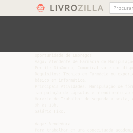
Oportunidade de Empregos

Vaga: Atendente de Farmácia de Manipulação
Perfil: Dinâmico, Comunicativo e com dispo
Requisitos: Técnico em Farmácia ou experi
básico em informática.

Principais Atividades: Manipulação de fór
manipulação de cápsulas e atendimento ao c
Horário de Trabalho: de segunda a sexta, 
9h às 13h.

Salário Fixo.

__________________________________________
Vaga: Vendedora

Para trabalhar em uma conceituada academia