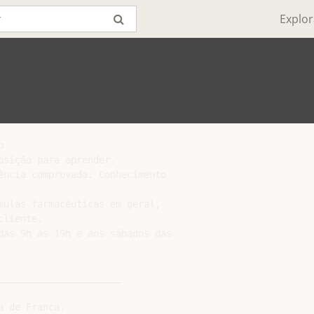
Explor


sição para aprender.

ência comprovada. Conhecimento

mulas farmacêuticas em geral,

liente.

das 9h às 19h e aos sábados das

_____________________

 de Franca.
