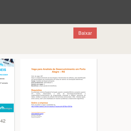
Baixar
342