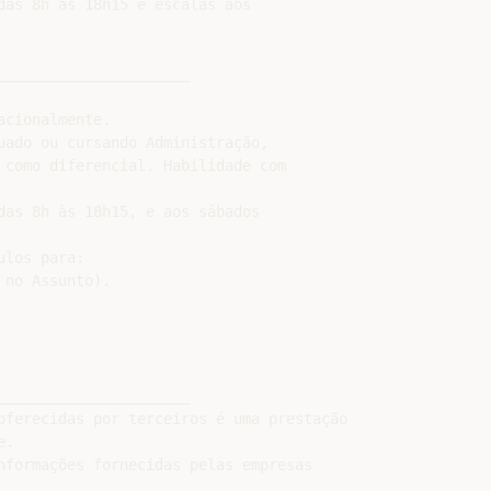
das 8h às 18h15 e escalas aos

_____________________

cionalmente.

uado ou cursando Administração,

 como diferencial. Habilidade com

das 8h às 18h15, e aos sábados

no Assunto).

_____________________

oferecidas por terceiros é uma prestação

.

nformações fornecidas pelas empresas
