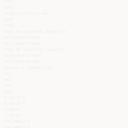
1363

1763

Largura interna (mm)

1950

1950

Tipo de suspensão dianteira

Mola/amortecedor

Mola/amortecedor

Tipo de suspensão traseira

Mola/amortecedor

Mola/amortecedor

Tanque de Combustível

aço

aço

aço

aço

8,25x22,5

8,25x22,5

8,00x20

7,50x20

275/80R22,5

295/80R22,5
