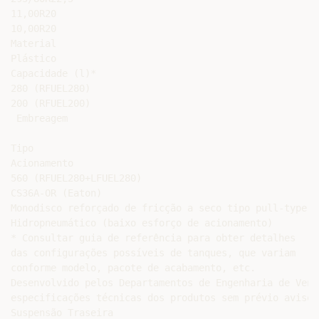
11,00R20

10,00R20

Material

Plástico

Capacidade (l)*

280 (RFUEL280)

200 (RFUEL200)

 Embreagem

Tipo

Acionamento

560 (RFUEL280+LFUEL280)

CS36A-OR (Eaton)

Monodisco reforçado de fricção a seco tipo pull-type

Hidropneumático (baixo esforço de acionamento)

* Consultar guia de referência para obter detalhes

das configurações possíveis de tanques, que variam

conforme modelo, pacote de acabamento, etc.

Desenvolvido pelos Departamentos de Engenharia de Vend
especificações técnicas dos produtos sem prévio aviso.
Suspensão Traseira
