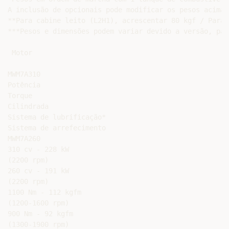
A inclusão de opcionais pode modificar os pesos acima.

**Para cabine leito (L2H1), acrescentar 80 kgf / Para 
***Pesos e dimensões podem variar devido a versão, pac
 Motor

MWM7A310

Potência

Torque

Cilindrada

Sistema de lubrificação*

Sistema de arrefecimento

MWM7A260

310 cv - 228 kW

(2200 rpm)

260 cv - 191 kW

(2200 rpm)

1100 Nm - 112 kgfm

(1200-1600 rpm)

900 Nm - 92 kgfm

(1300-1900 rpm)
