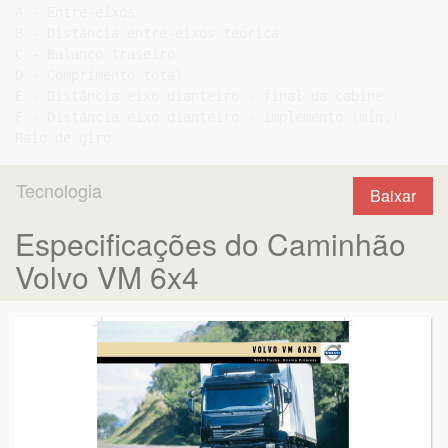
A - Entre-eixos

B - Distância entre-eixos teórica

C - Balanço traseiro

D - Comprimento total

E - Distância eixo dianteiro - final da cabine

F - Distância eixo dianteiro - implemento (mín.)

Tecnologia
Baixar
Especificações do Caminhão
Volvo VM 6x4