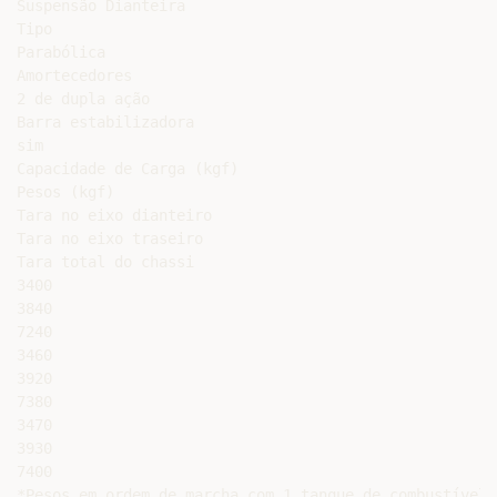
Suspensão Dianteira

Tipo

Parabólica

Amortecedores

2 de dupla ação

Barra estabilizadora

sim

Capacidade de Carga (kgf)

Pesos (kgf)

Tara no eixo dianteiro

Tara no eixo traseiro

Tara total do chassi

3400

3840

7240

3460

3920

7380

3470

3930

7400

*Pesos em ordem de marcha com 1 tanque de combustível 