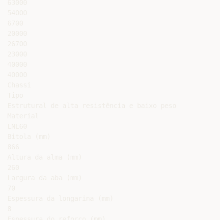
63000

54000

6700

20000

26700

23000

40000

40000

Chassi

Tipo

Estrutural de alta resistência e baixo peso

Material

LNE60

Bitola (mm)

866

Altura da alma (mm)

260

Largura da aba (mm)

70

Espessura da longarina (mm)

8

Espessura do reforço (mm)
