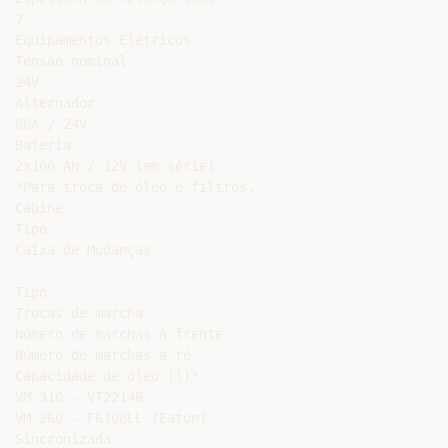
7

Equipamentos Elétricos

Tensão nominal

24V

Alternador

80A / 24V

Bateria

2x100 Ah / 12V (em série)

*Para troca de óleo e filtros.

Cabine

Tipo

Caixa de Mudanças

Tipo

Trocas de marcha

Número de marchas à frente

Número de marchas à ré

Capacidade de óleo (l)*

VM 310 - VT2214B

VM 260 - F6108LL (Eaton)

Sincronizada
