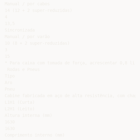
Manual / por cabos

14 (12 + 2 super-reduzidas)

4

13,5

Sincronizada

Manual / por varão

10 (8 + 2 super-reduzidas)

3

15

* Para caixa com tomada de força, acrescentar 0,8 litr
 Rodas e Pneus 

Tipo

Aro

Pneu

Cabine fabricada em aço de alta resistência, com chapa
L1H1 (Curta)

L2H1 (Leito)

Altura interna (mm)

1630

1630

Comprimento interno (mm)
