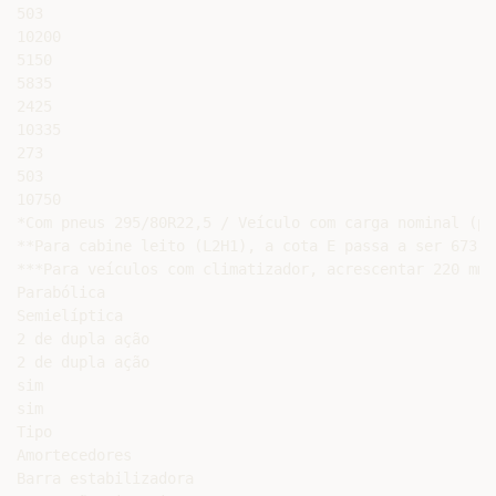
503

10200

5150

5835

2425

10335

273

503

10750

*Com pneus 295/80R22,5 / Veículo com carga nominal (pa
**Para cabine leito (L2H1), a cota E passa a ser 673 m
***Para veículos com climatizador, acrescentar 220 mm 
Parabólica

Semielíptica

2 de dupla ação

2 de dupla ação

sim

sim

Tipo

Amortecedores

Barra estabilizadora
