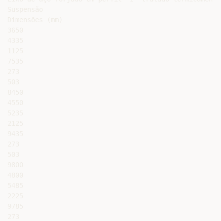
Suspensão

Dimensões (mm)

3650

4335

1125

7535

273

503

8450

4550

5235

2125

9435

273

503

9800

4800

5485

2225

9785

273
