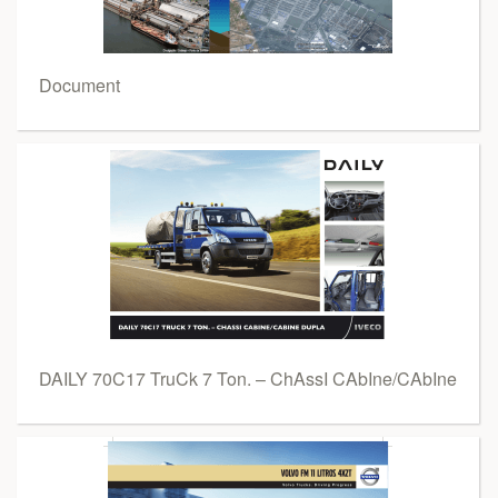
Document
DAILY 70C17 TruCk 7 Ton. – ChAssI CAbIne/CAbIne