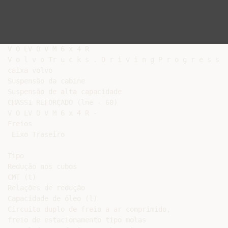
V O LV O V M 6 x 4 R

V o l v o Tr u c k s . D r i v i n g P r o g r e s s

caixa volvo

Suspensão da cabine

Suspensão de alta capacidade

CHASSI REFORÇADO (lne - 60)

V O LV O V M 6 x 4 R -

Freios

 Eixo Traseiro

Tipo

Redução nos cubos

CMT (t)

Relações de redução

Capacidade de óleo (l)

Circuito duplo de freio a ar comprimido,

freio de estacionamento tipo molas
