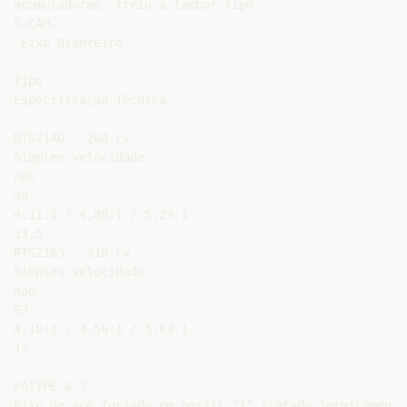
acumuladoras, freio a tambor tipo

S-CAM.

 Eixo Dianteiro

Tipo

Especificação Técnica

RTS2140 - 260 cv

Simples velocidade

não

40

4,11:1 / 4,88:1 / 5,29:1

13,5

RTS2163 - 310 cv

Simples velocidade

não

63

4,10:1 / 4,56:1 / 5,63:1

15

FATYPE 6.7

Eixo de aço forjado em perfil "I" tratado termicamente