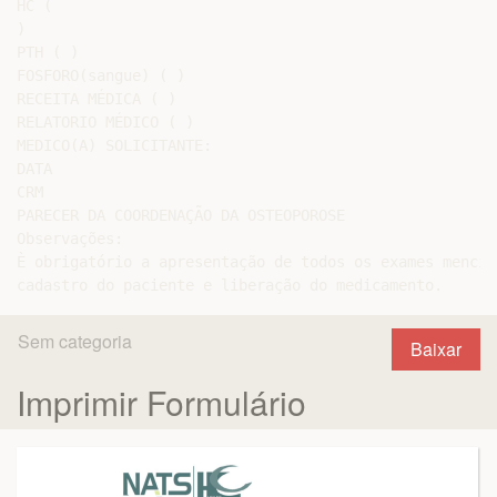
HC (

)

PTH ( )

FOSFORO(sangue) ( )

RECEITA MÉDICA ( )

RELATORIO MÉDICO ( )

MEDICO(A) SOLICITANTE:

DATA

CRM

PARECER DA COORDENAÇÃO DA OSTEOPOROSE

Observações:

È obrigatório a apresentação de todos os exames mencio
Sem categoria
Baixar
Imprimir Formulário