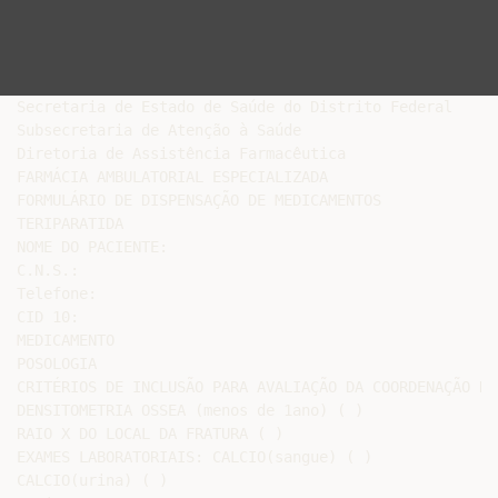
Secretaria de Estado de Saúde do Distrito Federal

Subsecretaria de Atenção à Saúde

Diretoria de Assistência Farmacêutica

FARMÁCIA AMBULATORIAL ESPECIALIZADA

FORMULÁRIO DE DISPENSAÇÃO DE MEDICAMENTOS

TERIPARATIDA

NOME DO PACIENTE:

C.N.S.:

Telefone:

CID 10:

MEDICAMENTO

POSOLOGIA

CRITÉRIOS DE INCLUSÃO PARA AVALIAÇÃO DA COORDENAÇÃO DA
DENSITOMETRIA OSSEA (menos de 1ano) ( )

RAIO X DO LOCAL DA FRATURA ( )

EXAMES LABORATORIAIS: CALCIO(sangue) ( )

CALCIO(urina) ( )
