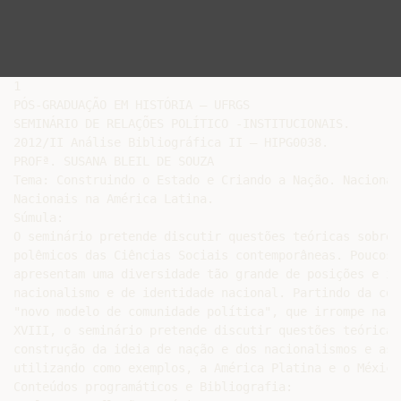
1

PÓS-GRADUAÇÃO EM HISTÓRIA – UFRGS

SEMINÁRIO DE RELAÇÕES POLÍTICO -INSTITUCIONAIS.

2012/II Análise Bibliográfica II – HIPG0038.

PROFª. SUSANA BLEIL DE SOUZA

Tema: Construindo o Estado e Criando a Nação. Nacional
Nacionais na América Latina.

Súmula:

O seminário pretende discutir questões teóricas sobre 
polêmicos das Ciências Sociais contemporâneas. Poucos 
apresentam uma diversidade tão grande de posições e in
nacionalismo e de identidade nacional. Partindo da con
"novo modelo de comunidade política", que irrompe na h
XVIII, o seminário pretende discutir questões teóricas
construção da ideia de nação e dos nacionalismos e as 
utilizando como exemplos, a América Platina e o México.
Conteúdos programáticos e Bibliografia:
