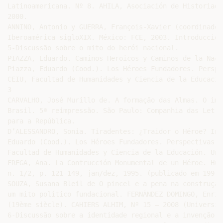
Latinoamericana. Nº 8. AHILA, Asociación de Historiado
2000.

ANNINO, Antonio y GUERRA, François-Xavier (coordinador
Iberoamérica sigloXIX. México: FCE, 2003. Introducción
5-Discussão sobre o mito do herói nacional.

PIAZZA, Eduardo. Caminos Heroicos y Caminos de la Naci
Piazza, Eduardo (Cood.). Los Héroes Fundadores. Perspe
CEIU, Facultad de Humanidades y Ciencia de la Educació
3

CARVALHO, José Murillo de. A formação das Almas. O ima
Brasil. 5ª reimpressão. São Paulo: Companhia das Letra
para a República.

D’ALESSANDRO, Sonia. Tiradentes: ¿Traidor o Héroe? In:
Eduardo (Cood.). Los Héroes Fundadores. Perspectivas d
Facultad de Humanidades y Ciencia de la Educación. Uni
FREGA, Ana. La Contrucción Monumental de un Héroe. Hum
n. 1/2, p. 121-149, jan/dez, 1995. (publicado em 1997).
SOUZA, Susana Bleil de O pincel e a pena na construção
um mito político fundacional. FERNÁNDEZ DOMINGO, Enriq
(19ème siècle). CAHIERS ALHIM, Nº 15 – 2008 (Universit
6-Discussão sobre a identidade regional e a invenção d