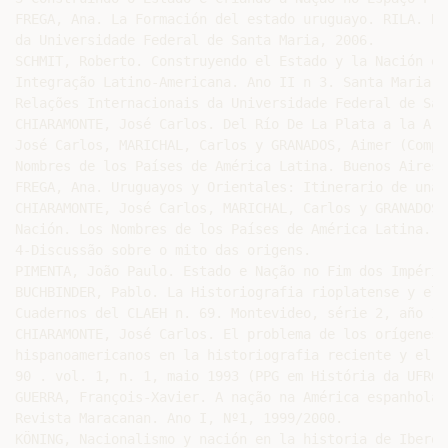
FREGA, Ana. La Formación del estado uruguayo. RILA. Re
da Universidade Federal de Santa Maria, 2006.

SCHMIT, Roberto. Construyendo el Estado y la Nación em
Integração Latino-Americana. Ano II n 3. Santa Maria: 
Relações Internacionais da Universidade Federal de San
CHIARAMONTE, José Carlos. Del Río De La Plata a la Arg
José Carlos, MARICHAL, Carlos y GRANADOS, Aimer (Comp.
Nombres de los Países de América Latina. Buenos Aires:
FREGA, Ana. Uruguayos y Orientales: Itinerario de una 
CHIARAMONTE, José Carlos, MARICHAL, Carlos y GRANADOS,
Nación. Los Nombres de los Países de América Latina. B
4-Discussão sobre o mito das origens.

PIMENTA, João Paulo. Estado e Nação no Fim dos Império
BUCHBINDER, Pablo. La Historiografia rioplatense y el 
Cuadernos del CLAEH n. 69. Montevideo, série 2, año 19
CHIARAMONTE, José Carlos. El problema de los orígenes 
hispanoamericanos en la historiografia reciente y el c
90 . vol. 1, n. 1, maio 1993 (PPG em História da UFRGS
GUERRA, François-Xavier. A nação na América espanhola:
Revista Maracanan. Ano I, Nº1, 1999/2000.

KÖNING, Nacionalismo y nación en la historia de Iberoa