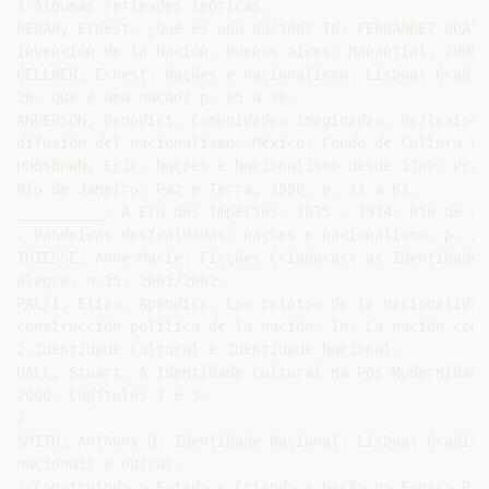
1-Algumas reflexões teóricas.

RENAN, Ernest. ¿Qué es una nación? In: FERNÁNDEZ BRAVO
invención de la Nación. Buenos Aires: Manantial, 2000.

GELLNER, Ernest. Nações e nacionalismo. Lisboa: Gradiv
20. Que é uma nação? p. 85 a 98.

ANDERSON, Benedict. Comunidades Imaginadas. Reflexione
difusión del nacionalismo. México: Fondo de Cultura Ec
HOBSBAWN, Éric. Nações e Nacionalismo desde 1780: Prog
Rio de Janeiro: Paz e Terra, 1990. p. 11 a 61.

__________. A Era dos Impérios. 1875 - 1914. Rio de Ja
- Bandeiras desfraldadas: nações e nacionalismo. p. 20
THIESSE, Anne-Marie. Ficções Criadoras: as Identidades
Alegre, n.15, 2001/2002.

PALTI, Elias. Apéndice. Los relatos de la nacionalidad
construcción política de la nación. In: La nación como
2-Identidade Cultural e Identidade Nacional.

HALL, Stuart. A Identidade Cultural na Pós-Modernidade
2000. Capítulos 1 e 3.

2

SMITH, Anthony D. Identidade Nacional. Lisboa: Gradiva
nacionais e outras.

3-Construindo o Estado e Criando a Nação no Espaço Plat