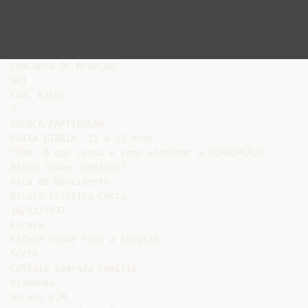
CONCURSO DE REDAÇÃO

301

Cód. EJESC

3

ESCOLA PARTICULAR

FAIXA ETÁRIA: 15 a 17 anos

TEMA: O que causa e como eliminar a CORRUPÇÃO?

Aluno (nome completo)

Data de Nascimento

Nicole Cristina Costa

18/02/1997

Escola

Cidade (onde fica a Escola)

Série

Colégio Sagrada Família

Blumenau

3º ano E.M.
