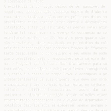
O corromper da nação

A existência da corrupção deixou de ser passível de dú
nepotismo, passando pelo clássico desvio de dinheiro d
corruptas putrefazem até mesmo os políticos ditos mais
brasileiros resta somente lutar contra a desmoralizaçã
Entretanto, antes que as primeiras pedras sejam atirad
fundamental reconhecer a presença da corrupção no coti
brasileiro” mostra ser tão imoral o povo quanto são se
não é novidade, visto que desde os primórdios da colon
atitudes desonestas como pequenas trocas de “favores” 
tarde desaguariam no coronelismo e seu abuso de poder 
que o brasileiro seja o responsável pela sujeira da po
mas é inegável que ele contribui diariamente para sua 
corrupção, ao considerar habituais leves transgressões 
A questão é o passar do tempo levou a corrupção a prop
independentemente de suas origens, ela deve ser combat
a impunidade é uma das maiores barreiras no combate à 
intimida os políticos fraudulentos –, assim, dar maior
aprimorar o sistema de punição seriam soluções viáveis
representação proporcional na eleição de deputados e v
políticos despreparados se elegessem apenas porque o s
e resgataria a homogeneidade de ideais dentro de uma m