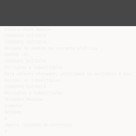
Eletricidade básica

CORRENTE ELÉTRICA

CORRENTE ELÉTRICA

Unidade de medida da corrente elétrica

AMPÈRE (A).

CORRENTE ELÉTRICA

Múltiplos e submúltiplos

Para valores elevados, utilizamos os múltiplos e para 
baixos, os submúltiplos.

CORRENTE ELÉTRICA

Múltiplos e submúltiplos

Unidades Básicas

Símbolo

Unidade

A

ampère (unidade de corrente)

V
