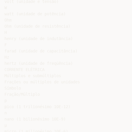
volt (unidade e tensão)

W

watt (unidade de potência)

Ohm

Ohm (unidade de resistência)

H

henry (unidade de indutância)

F

farad (unidade de capacitância)

Hz

hertz (unidade de freqüência)

CORRENTE ELÉTRICA

Múltiplos e submúltiplos

Frações ou múltiplos de unidades

Símbolo

Fração/Múltiplo

p

pico (1 trilionésimo 10E-12)

n

nano (1 bilionésimo 10E-9)

µ

micro (1 milionésimo 10E-6)
