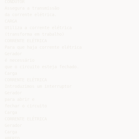
CONDUTOR

Assegura a transmissão

da corrente elétrica.

CARGA

Utiliza a corrente elétrica

(transforma em trabalho)

CORRENTE ELÉTRICA

Para que haja corrente elétrica

Gerador

é necessário

que o circuito esteja fechado.

Carga

CORRENTE ELÉTRICA

Introduzimos um interruptor

Gerador

para abrir e

fechar o circuito

Carga

CORRENTE ELÉTRICA

Gerador

Carga

ABERTO
