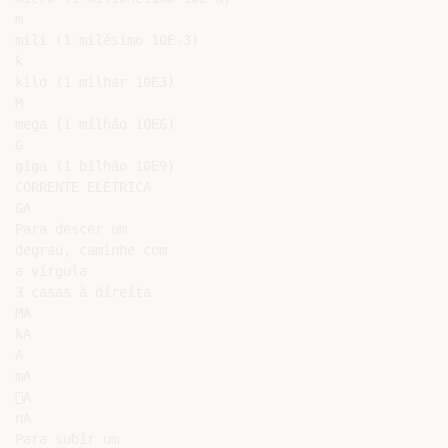
m

mili (1 milésimo 10E-3)

k

kilo (1 milhar 10E3)

M

mega (1 milhão 10E6)

G

giga (1 bilhão 10E9)

CORRENTE ELÉTRICA

GA

Para descer um

degrau, caminhe com

a vírgula

3 casas à direita

MA

kA

A

mA

A

nA

Para subir um
