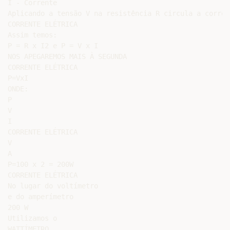
I - Corrente

Aplicando a tensão V na resistência R circula a corrent
CORRENTE ELÉTRICA

Assim temos:

P = R x I2 e P = V x I

NOS APEGAREMOS MAIS À SEGUNDA

CORRENTE ELÉTRICA

P=VxI

ONDE:

P

V

I

CORRENTE ELÉTRICA

V

A

P=100 x 2 = 200W

CORRENTE ELÉTRICA

No lugar do voltímetro

e do amperímetro

200 W

Utilizamos o

WATTÍMETRO
