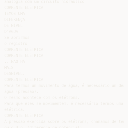
analogia com um circuito hidraúlico

CORRENTE ELÉTRICA

TEMOS UMA

DIFERENÇA

DE NÍVEL

D’ÁGUA

Se abrirmos

o registro

CORRENTE ELÉTRICA

CORRENTE ELÉTRICA

...NÃO HÁ

MAIS

DESNÍVEL.

CORRENTE ELÉTRICA

Para termos um movimento de água, é necessário um desní
água (pressão).

O mesmo acontece com os elétrons.

Para que eles se movimentem, é necessário termos uma pr
elétrica.

CORRENTE ELÉTRICA

À pressão exercida sobre os elétrons, chamamos de tens
ou d.d.p. (diferença de potencial).
