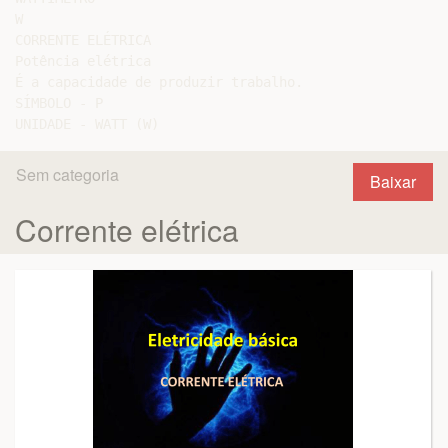
W

CORRENTE ELÉTRICA

Potência elétrica

É a capacidade de produzir trabalho.

SÍMBOLO - P

Sem categoria
Baixar
Corrente elétrica