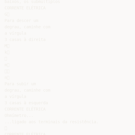
baixos, os submúltiplos

CORRENTE ELÉTRICA

G

Para descer um

degrau, caminhe com

a vírgula

3 casas à direita

M

k



m



n

Para subir um

degrau, caminhe com

a vírgula

3 casas à esquerda

CORRENTE ELÉTRICA

Ohmímetro...

...ligado aos terminais da resistência.



CORRENTE ELÉTRICA
