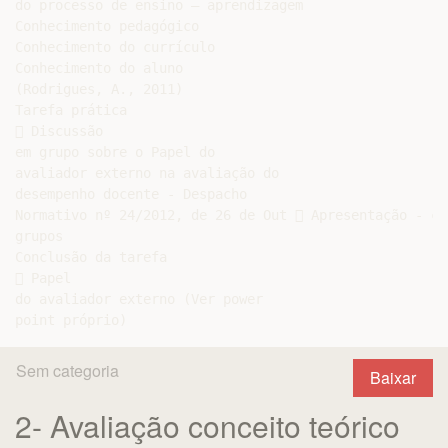
do processo de ensino – aprendizagem

Conhecimento pedagógico

Conhecimento do currículo

Conhecimento do aluno

(Rodrigues, A., 2011)

Tarefa prática

 Discussão

em grupo sobre o Papel do

avaliador externo na avaliação do

desempenho docente - Despacho

Normativo nº 24/2012, de 26 de Out  Apresentação - co
grupos

Conclusão da tarefa

 Papel

do avaliador externo (Ver power

Sem categoria
Baixar
2- Avaliação conceito teórico