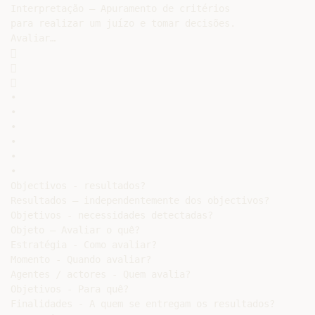
Interpretação – Apuramento de critérios

para realizar um juízo e tomar decisões.

Avaliar…







•

•

•

•

•

•

Objectivos - resultados?

Resultados – independentemente dos objectivos?

Objetivos - necessidades detectadas?

Objeto – Avaliar o quê?

Estratégia - Como avaliar?

Momento - Quando avaliar?

Agentes / actores - Quem avalia?

Objetivos - Para quê?

Finalidades - A quem se entregam os resultados?
