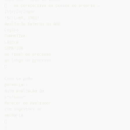
 - na perspectiva da pessoa do próprio –

interioridade

(Scriven, 1983)

Avaliação Externa na ADD

Lógica

FORMATIVA:

Lógica

SUMATIVA:

no final do processo

ao longo do processo



-

Como se pode

potenciar?

Auto-avaliação do

professor

Parecer do Avaliador

com sugestões de

melhoria




