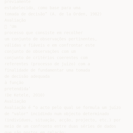
previamente

estabelecido, como base para uma

tomada de decisão” (A. de la Orden, 1982)

Avaliação

 ‘Um

processo que consiste em recolher

um conjunto de observações pertinentes,

válidas e fiáveis e em confrontar este

conjunto de observações com um

conjunto de critérios coerentes com

referentes (processo de juízo) com a

finalidade de fundamentar uma tomada

de decisão adequada

à função

pretendida’

(De Ketele, 2010)

Avaliação

Avaliação é “o acto pelo qual se formula um juízo

de "valor" incidindo num objecto determinado

(indivíduos, situação, acção, projecto, etc.) por

meio de um confronto entre duas séries de dados

que são postos em relação:
