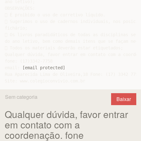
ano letivo);

OBSERVAÇÕES:

 É proibido o uso de corretivo líquido.

 Sugerimos o uso de cadernos individuais, nos posicio
fichário;

 Os livros paradidáticos de todas as disciplinas serã
do ano letivo, bem como demais itens que se façam nece
 Todos os materiais deverão estar etiquetados;

Qualquer dúvida, favor entrar em contato com a coordena
fone: (17)3342-7758

email: 
[email protected]
Rua Aparecida Lima de Oliveira,18 Fone: (17) 3342 7758.
Sem categoria
Baixar
Qualquer dúvida, favor entrar
em contato com a
coordenação. fone