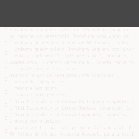
 4 cadernos universitários de 100 folhas (brochura ou
 01 caderno universitário (brochura capa dura) de 60 
 1 caderno de desenho grande de 50 folhas – Arte;

 1 caderno quadriculado (brochura pequeno com quadric
 1 estojo contendo: 2 lápis preto nº 2, borracha, rég
1 caneta azul, 1 caneta vermelha e 1 caneta marca texto
 1 transferidor e 1 compasso;

 Hidrocor e giz de cera para Arte (opcional);

 1 caixa de lápis de cor;

 1 tesoura sem ponta;

 1 tubo de cola pequeno;

 1 Mini Dicionário da Língua Portuguesa (sugestão:Aur
 1 Mini Dicionário da Língua Inglesa (sugestão: Dicio
 1 Mini Dicionário da Língua Espanhola (sugestão: Dic
 1 pasta com plásticos;

 1 pasta com trilhos soft polibras (7º ano azul, 8º a
 50 folhas de almaço (reserva pessoal, para a realiza