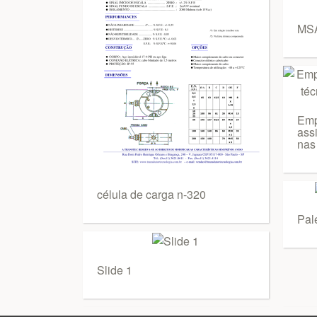
MSA
Emp
ass
nas
célula de carga n-320
Pal
Slide 1