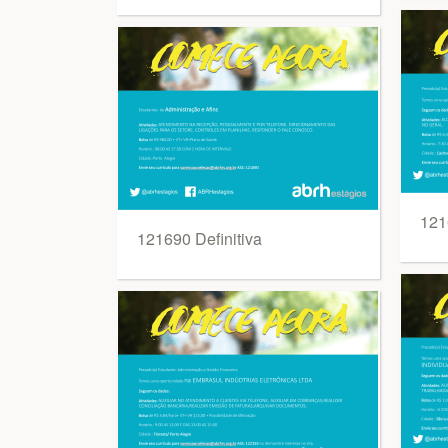
121
121690 Definitiva