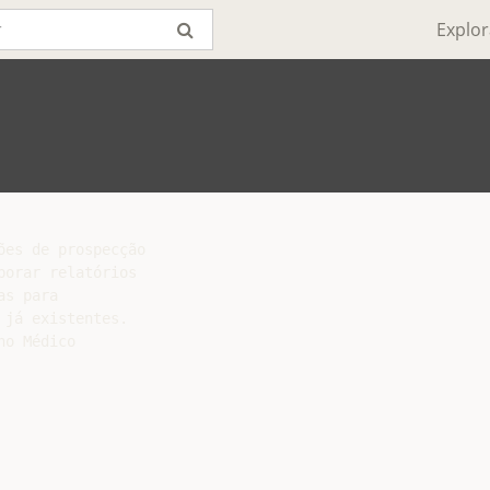
Explor
es de prospecção

orar relatórios

s para

já existentes.

o Médico
