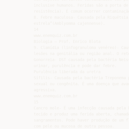
inclusive humanos. Feridas são a porta de
resistência). É comum ocorrer contaminação
8. Febre maculosa- Causada pela Riquétsia
estrela”(Amblyomma cajennense).

14

www.enemquiz.com.br

Biologia – Prof. Enrico Blota

9. Clamídia (linfogranuloma venéreo)- Cau
lesões na genitália ou região anal. O ret
Gonorreia- DST causada pela bactéria Neis
urinar, purulência e pode dar febre.

Purulência liberada da uretra

Sífilis- Causada pela bactéria Treponema 
sexual ou congênita. É uma doença que ava
agressiva.

www.enemquiz.com.br

15

Cancro mole- É uma infecção causada pela 
tecido e produz uma ferida aberta, chamad
sangramentos. Pode haver produção de um f
com pele ou mucosa de outra pessoa.
