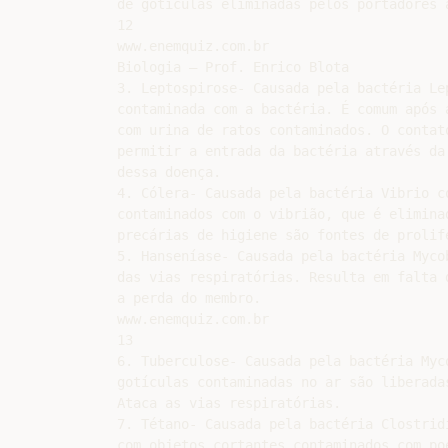
de gotículas eliminadas pelos portadores 
12

www.enemquiz.com.br

Biologia – Prof. Enrico Blota

3. Leptospirose- Causada pela bactéria Le
contaminada com a bactéria. É comum após 
com urina de ratos contaminados. O contat
permitir a entrada da bactéria através da
dessa doença.

4. Cólera- Causada pela bactéria Vibrio c
contaminados com o vibrião, que é elimina
precárias de higiene são fontes de prolife
5. Hanseníase- Causada pela bactéria Myco
das vias respiratórias. Resulta em falta 
a perda do membro.

www.enemquiz.com.br

13

6. Tuberculose- Causada pela bactéria Myc
gotículas contaminadas no ar são liberada
Ataca as vias respiratórias.

7. Tétano- Causada pela bactéria Clostrid
com objetos cortantes contaminados com po