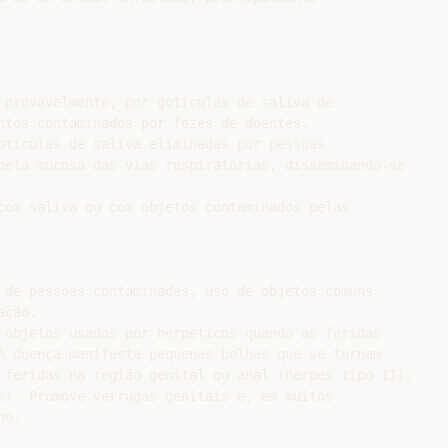
 provavelmente, por gotículas de saliva de

ntos contaminados por fezes de doentes.

otículas de saliva eliminadas por pessoas

pela mucosa das vias respiratórias, disseminando-se

com saliva ou com objetos contaminados pelas

 de pessoas contaminadas, uso de objetos comuns

ção.

 objetos usados por herpéticos quando as feridas

A doença manifesta pequenas bolhas que se tornam

 feridas na região genital ou anal (herpes tipo II).

s)- Promove verrugas genitais e, em muitos

o.
