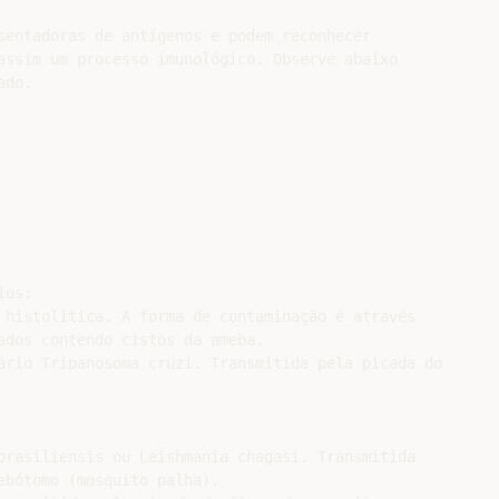
sentadoras de antígenos e podem reconhecer

assim um processo imunológico. Observe abaixo

do.

os:

 histolitica. A forma de contaminação é através

ados contendo cistos da ameba.

ário Tripanosoma cruzi. Transmitida pela picada do

brasiliensis ou Leishmania chagasi. Transmitida

bótomo (mosquito palha).
