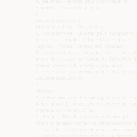
4. Malária- Causada pelo Plasmodium sp. T
Anopheles (mosquito prego).

6

www.enemquiz.com.br

Biologia – Prof. Enrico Blota

5. Toxoplasmose- Causada pelo Toxoplasma 
gatos contaminados e ingestão de água ou 
legumes, frutas, carnes mal cozidas).

Principais doenças causadas por vírus e ba
Antes de iniciar as formas de infecções d
abaixo assistindo nossas vídeo-aulas:

Os reservatórios podem abrigar outros pat
www.enemquiz.com.br

7

Viroses:

1. Febre amarela- Contaminação através da
Aedes aegypti, mosquitos do gênero Haemag
hospedeiros desses vírus.

2. Dengue- Picada das fêmeas do mosquito 
alastre devemos tampar os reservatórios d
latas, etc. As larvas desenvolvem-se muito
3. Raiva- Transmissão através da mordedur