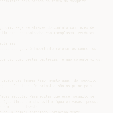
ransmitida pela picada da fêmea do mosquito

gondii. Pega-se através do contato com fezes de

alimentos contaminados com toxoplasma (verduras,

ctérias

essas doenças, é importante retomar os conceitos

ógenos, como certas bactérias, e não somente vírus.

 picada das fêmeas (são hematófagas) do mosquito

ogus e Sabethes. Os primatas são os principais

Aedes aegypti. Para evitar que esse mosquito se

e água limpa parada, evitar água em vasos, pneus,

 bem nesses locais.

a de um animal infectado, principalmente
