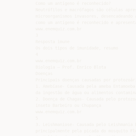
Como um antígeno é reconhecido?

Neutrófilos e macrófagos são células apre
microorganismos invasores, desencadeando 
como um antígeno é reconhecido e apresenta
www.enemquiz.com.br

3

Resposta imune

Os dois tipos de imunidade, resumo

4

www.enemquiz.com.br

Biologia – Prof. Enrico Blota

Doenças

Principais doenças causadas por protozoári
1. Amebíase- Causada pela ameba Entamoeba
da ingestão de água ou alimentos contamin
2. Doença de Chagas- Causada pelo protozo
inseto Barbeiro ou Chupança

www.enemquiz.com.br

5

3. Leishmaniose- Causada pelo Leishmania 
principalmente pela picada do mosquito Fle