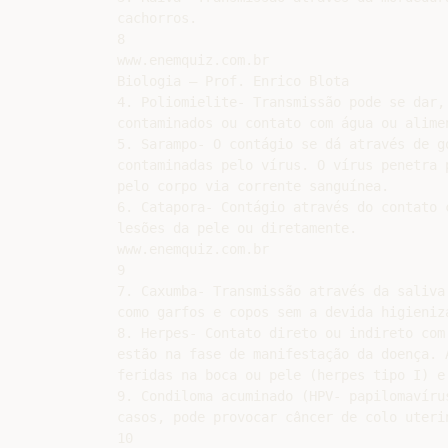
cachorros.

8

www.enemquiz.com.br

Biologia – Prof. Enrico Blota

4. Poliomielite- Transmissão pode se dar,
contaminados ou contato com água ou alime
5. Sarampo- O contágio se dá através de g
contaminadas pelo vírus. O vírus penetra 
pelo corpo via corrente sanguínea.

6. Catapora- Contágio através do contato 
lesões da pele ou diretamente.

www.enemquiz.com.br

9

7. Caxumba- Transmissão através da saliva
como garfos e copos sem a devida higieniza
8. Herpes- Contato direto ou indireto com
estão na fase de manifestação da doença. 
feridas na boca ou pele (herpes tipo I) e
9. Condiloma acuminado (HPV- papilomavíru
casos, pode provocar câncer de colo uterin
10
