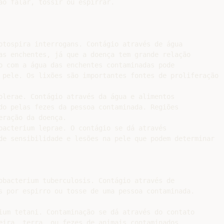
ao falar, tossir ou espirrar.

ptospira interrogans. Contágio através de água

as enchentes, já que a doença tem grande relação

o com a água das enchentes contaminadas pode

 pele. Os lixões são importantes fontes de proliferação

olerae. Contágio através da água e alimentos

do pelas fezes da pessoa contaminada. Regiões

ração da doença.

bacterium leprae. O contágio se dá através

de sensibilidade e lesões na pele que podem determinar

obacterium tuberculosis. Contágio através de

s por espirro ou tosse de uma pessoa contaminada.

ium tetani. Contaminação se dá através do contato

eira, terra, ou fezes de animais contaminados,
