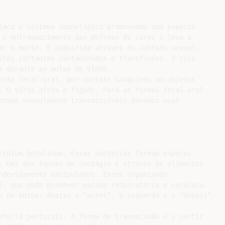
taca o sistema imunológico promovendo uma espécie

 o enfraquecimento das defesas do corpo e leva a

ar a morte. É adquirida através do contato sexual,

etos cortantes contaminados e transfusões. O cico

e durante as aulas de VÍRUS.

orma fecal-oral, por contato sanguíneo ou objetos

. O vírus afeta o fígado. Para as formas fecal-oral

ormas sexualmente transmissíveis devemos usar

ridium botulinum. Essas bactérias formam esporos

. Uma das fontes de contágio é através de alimentos

ndevidamente manipulados. Esses organismos

), que pode promover parada respiratória e cardíaca.

o de botox. Abaixo o “antes”, à esquerda e o “depois”,

etella pertussis. A forma de transmissão é a partir
