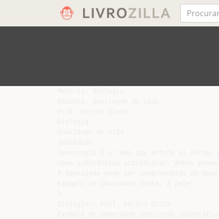
Matéria: Biologia

Assunto: qualidade de vida

Prof. Enrico Blota

Biologia

Qualidade de vida

Imunidade

Imunologia é o ramo que estuda as formas 
como substâncias antigênicas. Ambos promo
A imunidade pode ser compreendida de duas 
Exemplo de imunidade inata- A pele

2

Biologia – Prof. Enrico Blota

Exemplo de imunidade adquirida (adaptativa