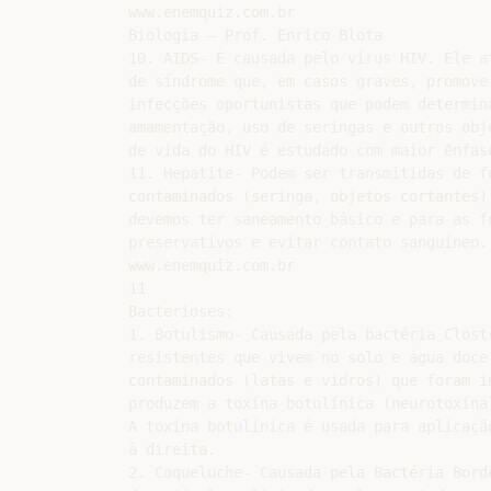
www.enemquiz.com.br

Biologia – Prof. Enrico Blota

10. AIDS- É causada pelo vírus HIV. Ele a
de síndrome que, em casos graves, promove
infecções oportunistas que podem determin
amamentação, uso de seringas e outros obj
de vida do HIV é estudado com maior ênfas
11. Hepatite- Podem ser transmitidas de f
contaminados (seringa, objetos cortantes)
devemos ter saneamento básico e para as f
preservativos e evitar contato sanguíneo.

www.enemquiz.com.br

11

Bacterioses:

1. Botulismo- Causada pela bactéria Clost
resistentes que vivem no solo e água doce
contaminados (latas e vidros) que foram i
produzem a toxina botulínica (neurotoxina
A toxina botulínica é usada para aplicaçã
à direita.

2. Coqueluche- Causada pela Bactéria Bord