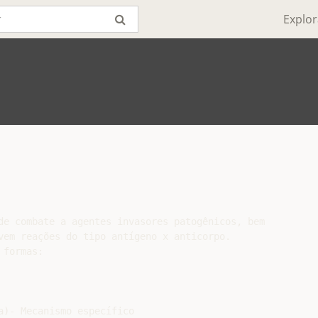
Explor
de combate a agentes invasores patogênicos, bem

vem reações do tipo antígeno x anticorpo.

formas:

)- Mecanismo específico
