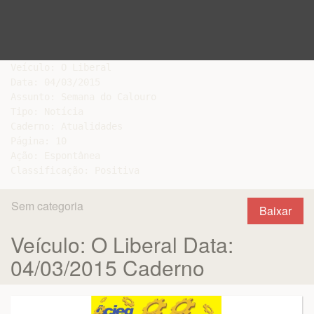
Veículo: O Liberal

Data: 04/03/2015

Assunto: Semana do Calouro

Tipo: Notícia

Caderno: Atualidades

Página: 10

Ação: Espontânea

Sem categoria
Baixar
Veículo: O Liberal Data:
04/03/2015 Caderno