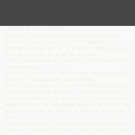
Trabalho de CC2 Algoritmos

Descrever o Pseudo-Código de todos os exercícios

Escolher 5 exercícios e fazer o fluxograma

Entrega dia 19/03 até os 15 primeiros minutos da aula.

Pode ser entregue em grupo de 3 alunos.

1) Faça um programa que leia dois valores numéricos, e
variável média.

2) Refaça o exercício anterior, mas sem usar a variáve
imprimir o resultado de uma expressão.

3) Faça um programa que leia três valores numéricos, e
4) Faça um programa que leia o nome de um piloto, uma 
levou para percorrê-la (em horas). O programa deve cal
seguinte frase: “A velocidade média de XX foi YY km/h.”
Obs.: XX é o nome do piloto, e YY é sua velocidade médi
Dica:

A velocidade média é dada pela distância percorrida di
numéricos (distância e tempo), e um literal (o nome do