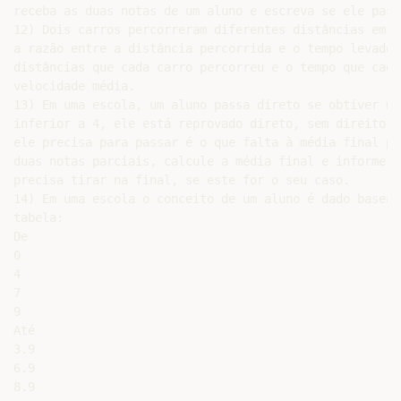
receba as duas notas de um aluno e escreva se ele pass
12) Dois carros percorreram diferentes distâncias em d
a razão entre a distância percorrida e o tempo levado 
distâncias que cada carro percorreu e o tempo que cada
velocidade média.

13) Em uma escola, um aluno passa direto se obtiver mé
inferior a 4, ele está reprovado direto, sem direito a
ele precisa para passar é o que falta à média final pa
duas notas parciais, calcule a média final e informe a
precisa tirar na final, se este for o seu caso.

14) Em uma escola o conceito de um aluno é dado basead
tabela:

De

0

4

7

9

Até

3.9

6.9

8.9
