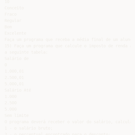
10

Conceito

Fraco

Regular

Bom

Excelente

Faça um programa que receba a média final de um aluno 
15) Faça um programa que calcule o imposto de renda a 
a seguinte tabela:

Salário de

0

1.000,01

2.500,01

5.000,01

Salário Até

1.000

2.500

5.000

Sem limite

O programa deverá receber o valor do salário, calcular
1 - o salário bruto;

2 - o percentual encontrado para o desconto;
