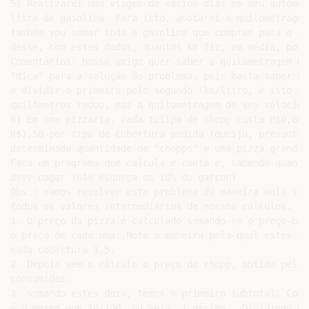
5) Realizarei uma viagem de vários dias em meu automóv
litro de gasolina. Para isto, anotarei a quilometragem
também vou somar toda a gasolina que comprar para o ca
desse, com estes dados, quantos km fiz, em média, por 
Comentários: Nosso amigo quer saber a quilometragem mé
"dica" para a solução do problema, pois basta saber qu
e dividir o primeiro pelo segundo (km/litro, é isto qu
quilômetros rodou, mas a quilometragem de seu velocíme
6) Em uma pizzaria, cada tulipa de chopp custa R$0,80 
R$1,50 por tipo de cobertura pedida (queijo, presunto,
determinada quantidade de "chopps" e uma pizza grande 
Faca um programa que calcula e conta e, sabendo quanta
deve pagar (não esqueça os 10% do garçon)

Obs.: vamos resolver este problema da maneira mais sim
todos os valores intermediários de nossos cálculos.

1. O preço da pizza é calculado somando-se o preço-bas
o preço de cada uma. Note a maneira pela qual estes va
cada cobertura 1.5.

2. Depois vem o cálculo o preço do chopp, obtido pela 
consumidas.

3. Somando estes dois, temos o primeiro subtotal. Com 
é o mesmo que 10/100, ou seja, 1 décimo . Dividindo o 