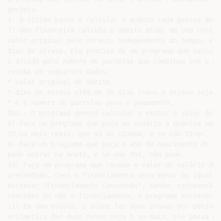
gorjeta.

4. O último passo é calcular o quanto cada pessoa deve
7) Uma financeira calcula o débito atual de uma conta 
valor original pelo atraso, independente do tempo, e 0
dias de atraso. Ela precisa de um programa que calcule
o divida pelo número de parcelas que combinou com o de
receba os seguintes dados:

* valor original do débito,

* dias de atraso além de 30 dias (caso o atraso seja m
* e o número de parcelas para o pagamento.

Obs.: O programa deverá calcular e exibir o valor de c
8) Faça um programa que peça ao usuário a quantia em d
10 ou mais reais, que vá ao cinema, e se não tiver, fi
9) Faça um programa que peça o ano de nascimento de um
pode entrar na boate, e se não for, não pode.

10) Faça um programa que receba o valor do salário de 
pretendido. Caso o financiamento seja menor ou igual a
escrevar "Financiamento Concedido"; senão, escreverá "
conceder ou não o financiamento, o programa escreverá 
11) Em uma escola, o aluno faz duas provas por período
aritmética das duas notas seja 5 ou mais, ele passa de