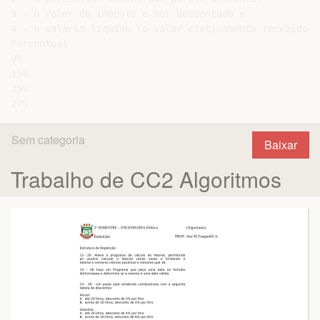
3 - o valor do imposto e ser descontado e

4 - o salário líquido (o valor efetivamente recebido).

Percentual

0%

15%

25%

Sem categoria
Baixar
Trabalho de CC2 Algoritmos