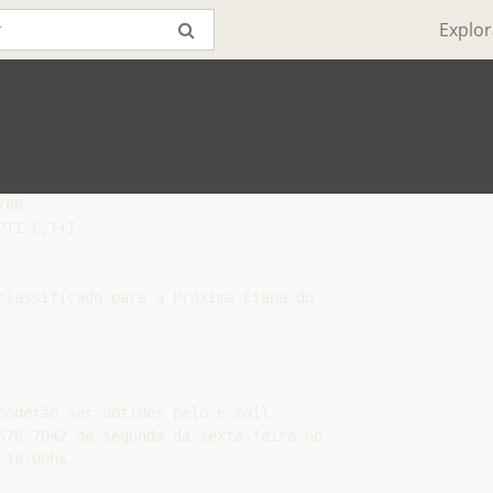
Explor
BR

TI C,T+I

classificado para a Próxima Etapa do

576-7042 de segunda da sexta-feira no

18:00hs.
