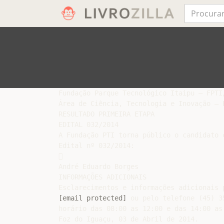
Fundação Parque Tecnológico Itaipu – FPTI/
Área de Ciência, Tecnologia e Inovação – P
RESULTADO PRIMEIRA ETAPA

EDITAL 032/2014

A Fundação PTI torna público o candidato 
Edital nº 032/2014:



André Eduardo Borges

INFORMAÇÕES ADICIONAIS

[email protected]
 ou pelo telefone (45) 3
horário das 08:00 as 12:00 e das 14:00 as 
Foz do Iguaçu, 03 de Abril de 2014.
