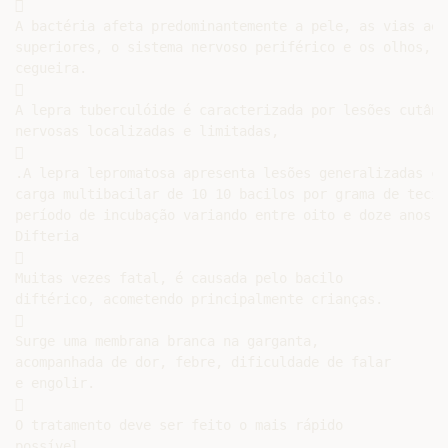


A bactéria afeta predominantemente a pele, as vias aére
superiores, o sistema nervoso periférico e os olhos, p
cegueira.



A lepra tuberculóide é caracterizada por lesões cutânea
nervosas localizadas e limitadas,



.A lepra lepromatosa apresenta lesões generalizadas com
carga multibacilar de 10 10 bacilos por grama de tecido
período de incubação variando entre oito e doze anos.

Difteria



Muitas vezes fatal, é causada pelo bacilo

diftérico, acometendo principalmente crianças.



Surge uma membrana branca na garganta,

acompanhada de dor, febre, dificuldade de falar

e engolir.



O tratamento deve ser feito o mais rápido

possível.
