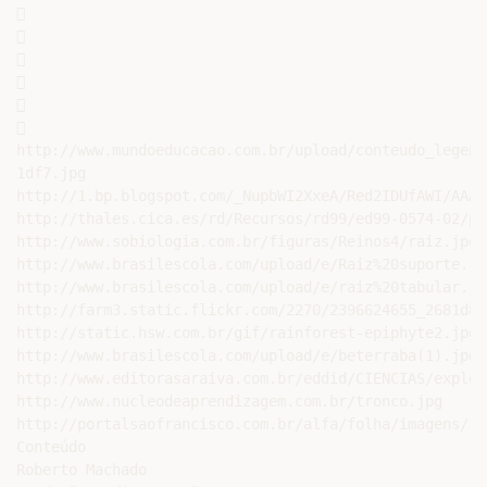












http://www.mundoeducacao.com.br/upload/conteudo_legend
1df7.jpg

http://1.bp.blogspot.com/_NupbWI2XxeA/Red2IDUfAWI/AAAA
http://thales.cica.es/rd/Recursos/rd99/ed99-0574-02/pa
http://www.sobiologia.com.br/figuras/Reinos4/raiz.jpg

http://www.brasilescola.com/upload/e/Raiz%20suporte.jpg
http://www.brasilescola.com/upload/e/raiz%20tabular.jpg
http://farm3.static.flickr.com/2270/2396624655_2681d81
http://static.hsw.com.br/gif/rainforest-epiphyte2.jpg

http://www.brasilescola.com/upload/e/beterraba(1).jpg

http://www.editorasaraiva.com.br/eddid/CIENCIAS/explor
http://www.nucleodeaprendizagem.com.br/tronco.jpg

http://portalsaofrancisco.com.br/alfa/folha/imagens/fo
Conteúdo

Roberto Machado
