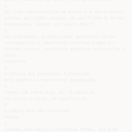


Um sinal característico da doença é o aparecimento,

próximo aos órgãos sexuais, de uma ferida de bordas

endurecidas, indolor (o "cancro duro"),



Sem tratamento, a doença pode apresentar sérias

consequências e comprometer diversos órgãos e o

sistema nervoso, provocando paralisia progressiva e

morte.

Pneumonia



A maioria das pneumonias é provocada

pela bactéria Streptococcus pneumoniae.



Começa com febre alta, dor no peito ou

nas costas e tosse com expectoração.



O médico deve ser consultado

Tétano



Causado pelo bacilo Clostridium tetani, que pode
