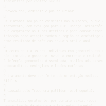
transmitida por contato sexual.



Provoca dor, ardência e pus ao urinar.



Os sintomas são pouco evidentes nas mulheres, o que di
tratamento, com evolução para DIP (Doença Inflamatória
que compromete as tubas uterinas e pode causar esterili
infecção pode atingir também a região da orofaringe e 
como resultado de práticas sexuais oral e anal.



Em cerca de 1 a 3% dos indivíduos com gonorréia assinto
não tratada, o gonococo invade a corrente circulatória
à infecção gonocócica disseminada, manifestada através
endocardites, meningites e lesões cutâneas.



O tratamento deve ser feito sob orientação médica.

Sífilis



É causada pelo Treponema pallidum (espiroqueta),



Transmitido, geralmente, por contato sexual (pode

passar também da mãe para o feto pela placenta).
