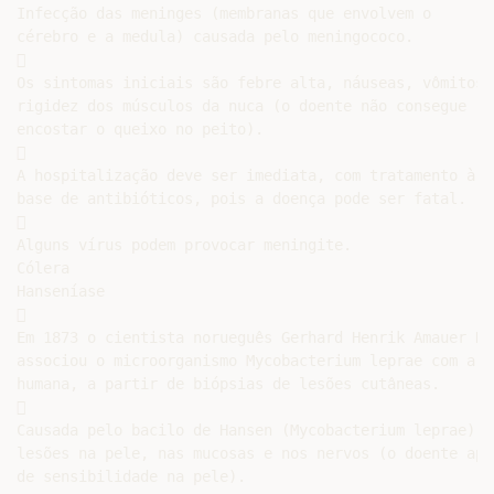
Infecção das meninges (membranas que envolvem o

cérebro e a medula) causada pelo meningococo.



Os sintomas iniciais são febre alta, náuseas, vômitos e
rigidez dos músculos da nuca (o doente não consegue

encostar o queixo no peito).



A hospitalização deve ser imediata, com tratamento à

base de antibióticos, pois a doença pode ser fatal.



Alguns vírus podem provocar meningite.

Cólera

Hanseníase



Em 1873 o cientista norueguês Gerhard Henrik Amauer Han
associou o microorganismo Mycobacterium leprae com a do
humana, a partir de biópsias de lesões cutâneas.



Causada pelo bacilo de Hansen (Mycobacterium leprae), c
lesões na pele, nas mucosas e nos nervos (o doente apr
de sensibilidade na pele).
