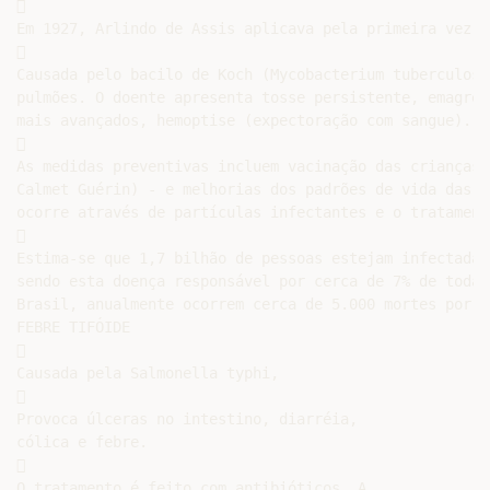


Em 1927, Arlindo de Assis aplicava pela primeira vez a


Causada pelo bacilo de Koch (Mycobacterium tuberculosi
pulmões. O doente apresenta tosse persistente, emagrec
mais avançados, hemoptise (expectoração com sangue).



As medidas preventivas incluem vacinação das crianças 
Calmet Guérin) - e melhorias dos padrões de vida das p
ocorre através de partículas infectantes e o tratament


Estima-se que 1,7 bilhão de pessoas estejam infectadas
sendo esta doença responsável por cerca de 7% de todas
Brasil, anualmente ocorrem cerca de 5.000 mortes por t
FEBRE TIFÓIDE



Causada pela Salmonella typhi,



Provoca úlceras no intestino, diarréia,

cólica e febre.



O tratamento é feito com antibióticos. A
