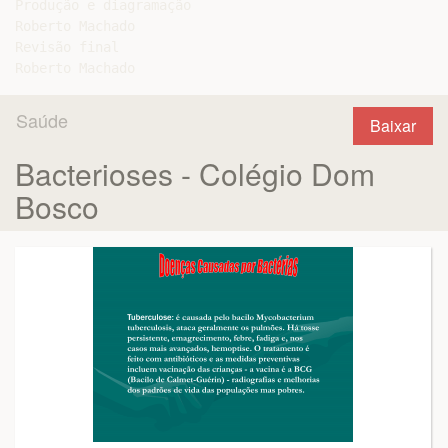
Produção e diagramação

Roberto Machado

Revisão final

Saúde
Baixar
Bacterioses - Colégio Dom
Bosco