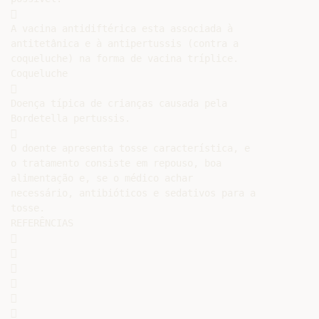


A vacina antidiftérica esta associada à

antitetânica e à antipertussis (contra a

coqueluche) na forma de vacina tríplice.

Coqueluche



Doença típica de crianças causada pela

Bordetella pertussis.



O doente apresenta tosse característica, e

o tratamento consiste em repouso, boa

alimentação e, se o médico achar

necessário, antibióticos e sedativos para a

tosse.

REFERÊNCIAS












