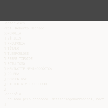
Bacterioses

Prof. Roberto Machado

GONORRÉIA

 SÍFILIS

 PNEUMONIA

 TÉTANO

 TUBERCULOSE

 FEBRE TIFÓIDE

 BOTULISMO

 MENINGITE MENINGOCÓCICA

 CÓLERA

 HANSENÍASE

 DIFTERIA e COQUELUCHE



Gonorréia

É causada pelo gonococo (Neisseriagonorrhoeae), bactéri

