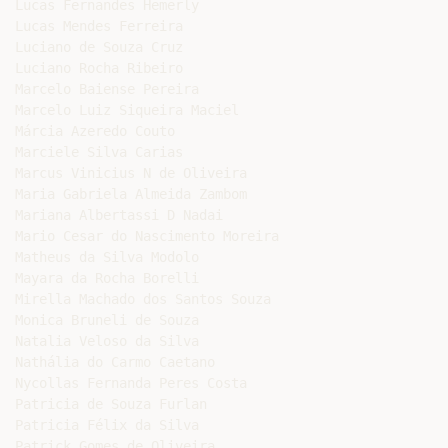
Lucas Fernandes Hemerly

Lucas Mendes Ferreira

Luciano de Souza Cruz

Luciano Rocha Ribeiro

Marcelo Baiense Pereira

Marcelo Luiz Siqueira Maciel

Márcia Azeredo Couto

Marciele Silva Carias

Marcus Vinicius N de Oliveira

Maria Gabriela Almeida Zambom

Mariana Albertassi D Nadai

Mario Cesar do Nascimento Moreira

Matheus da Silva Modolo

Mayara da Rocha Borelli

Mirella Machado dos Santos Souza

Monica Bruneli de Souza

Natalia Veloso da Silva

Nathália do Carmo Caetano

Nycollas Fernanda Peres Costa

Patricia de Souza Furlan

Patricia Félix da Silva

Patrick Gomes de Oliveira
