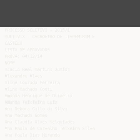
PROCESSO SELETIVO - 2015/1

MULTIVIX - CACHOEIRO DE ITAPEMIRIM E

CASTELO

LISTA DE APROVADOS

PROVA: 04/12/14

NOME

Acacio Real Martins Junior

Alexandre Alves

Aline Louzada Ferreira

Aline Machado Conti

Amanda Henrique de Oliveira

Amanda Teixieira Luiz

Ana Debora Gallo da Silva

Ana Machado Gomes

Ana Claudia Alves Melquiades

Ana Paula de Carvalho Teixeira Silva

Ana Paula Dias Miranda
