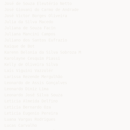
José de Souza Eleutério Netto

José Giovani do Carmo de Andrade

José Victor Borges Oliveira

Julia da Silva Macedo

Juliana de Souza Facin

Juliana Mancini Campos

Juliano dos Santos Eufrazio

Kaique de Bot

Karenn Belonia da Silva Sobroza M

Karolayne Cesquim Piassi

Kelly de Oliveira Silva

Laís Viguini Vazzolér

Larissa Rezende Mergulhão

Leonardo de Assis Gonçalves

Leonardo Diniz Lima

Leonardo José Silva Souza

Leticia Almeida Delfino

Leticia Bernardo Oza

Leticia Eugenio Pereira

Luana Vargas Rodrigues

Lucas Carvalho
