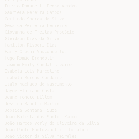
Fulvio Romanelli Penna Verdan

Gabriela Pereira Campos

Gerlinda Soares da Silva

Géssica Perreira Ferreira

Giovanna de Freitas Procópio

Gleidson Dias da Silva

Hamilton Risperi Dias

Harry Grechi Vasconcellos

Hugo Romão Brandolim

Iasmim Emily Candal Ribeiro

Isabela Lois Marcelino

Isabela Moreno Cordeiro

Italo Machado do Nascimento

Jayne Floriano Costa

Jeane Toneto Dillem

Jessica Mapelli Martins

Jessica Santana Fiuza

João Batista dos Santos Zanon

João Marcos Verly de Oliveira da Silva

João Paulo Montovanelli Liberatori

Joao Victor da Silva Meireles
