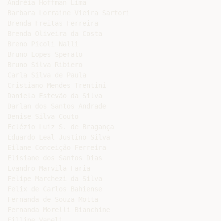
Andréia Hoffman Lima

Barbara Lorraine Vieira Sartori

Brenda Freitas Ferreira

Brenda Oliveira da Costa

Breno Picoli Nalli

Bruno Lopes Sperato

Bruno Silva Ribiero

Carla Silva de Paula

Cristiano Mendes Trentini

Daniela Estevão da Silva

Darlan dos Santos Andrade

Denise Silva Couto

Eclézio Luiz S. de Bragança

Eduardo Leal Justino Silva

Eilane Conceição Ferreira

Elisiane dos Santos Dias

Evandro Marvila Faria

Felipe Marchezi da Silva

Felix de Carlos Bahiense

Fernanda de Souza Motta

Fernanda Morelli Bianchine

Fillipe Vaneli
