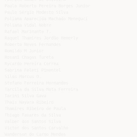
Paulo Roberto Pereira Borges Junior

Paulo Sérgio Modesto Silva

Poliana Aparecida Machado Meneguci

Poliana Vidal Nobre

Rafael Marinante T.

Raquel Thamires Jordão Hemerly

Roberta Neves Fernandes

Romildo M Junior

Rosani Chagas Tureta

Rycardo Pereira Correa

Sabrina Feleti Pimentel

Silas Marcus O.

Stefano Ferreira Hernandes

Tarcila da Silva Mota Ferreira

Tarini Silva Gava

Thais Nayara Ribeiro

Thamires Ribeiro de Paula

Thiago Tavares da Silva

Valber dos Santos Silva

Victor dos Santos Carvalho

Wanderson do Carmo Mendes
