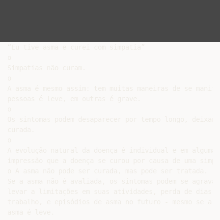
“Eu tive asma e curei com simpatia”

o

Simpatias não curam.

o

A asma é mesmo assim: tem muitas maneiras de se manife
pessoas é leve, em outras é grave.

o

Os sintomas podem desaparecer por tempo longo, deixand
curada.

o

A evolução natural da doença é individual e em algumas
impressão que a doença se curou por causa de uma simpat
o A asma não pode ser curada, mas pode ser tratada.

Se a asma não é avaliada, os sintomas podem se agravar 
levar a limitações em suas atividades, perda de dias de
trabalho, e episódios de asma no futuro - mesmo se a su