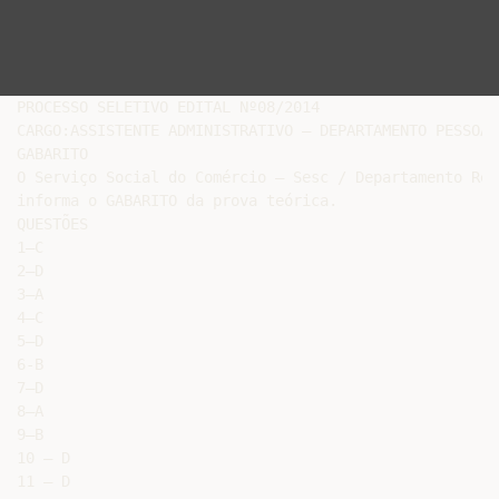
PROCESSO SELETIVO EDITAL Nº08/2014

CARGO:ASSISTENTE ADMINISTRATIVO – DEPARTAMENTO PESSOAL

GABARITO

O Serviço Social do Comércio – Sesc / Departamento Reg
informa o GABARITO da prova teórica.

QUESTÕES

1–C

2–D

3–A

4–C

5–D

6-B

7–D

8–A

9–B

10 – D

11 – D
