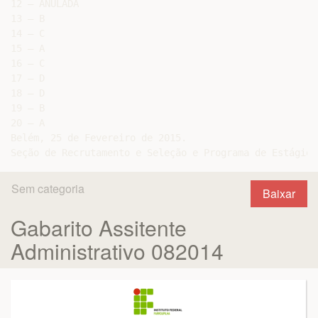
12 – ANULADA

13 – B

14 – C

15 – A

16 – C

17 – D

18 – D

19 – B

20 – A

Belém, 25 de Fevereiro de 2015.

Sem categoria
Baixar
Gabarito Assitente
Administrativo 082014