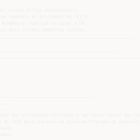
ma, exceto bolsas assistenciais;

ras semanais às atividades do PET-SI;

 Acadêmico) superior ou igual a 60;

nos dois últimos semestres letivos.

______________________________________________________

_______________________________________________

_________________________________________________________
______________________________________

____

_

dade das informações prestadas e que estou ciente das con
o de 2015 para ingresso de aluno no Programa de Educação 
ação.

mbro
