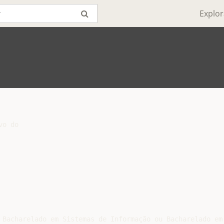
Explor
o do

 Bacharelado em Sistemas de Informação ou Bacharelado em
