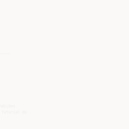
____

dições

Tutorial do
