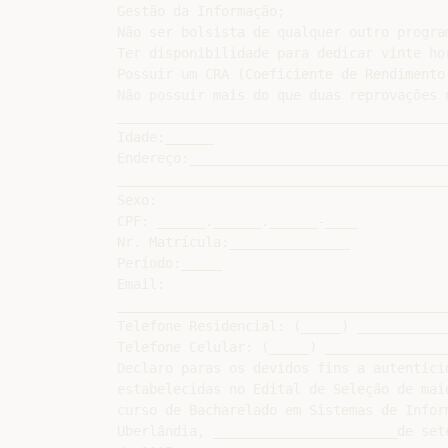
Gestão da Informação;

Não ser bolsista de qualquer outro progra
Ter disponibilidade para dedicar vinte ho
Possuir um CRA (Coeficiente de Rendimento
Não possuir mais do que duas reprovações 
_________________________________________
Idade:______

Endereço:________________________________
_________________________________________
Sexo:

CPF: ______.______.______-____

Nr. Matrícula:_______________

Período:_____

Email:

_________________________________________
Telefone Residencial: (_____) ____________
Telefone Celular: (_____) ________________
Declaro paras os devidos fins a autentici
estabelecidas no Edital de Seleção de mai
curso de Bacharelado em Sistemas de Inform
Uberlândia, _______________________de sete