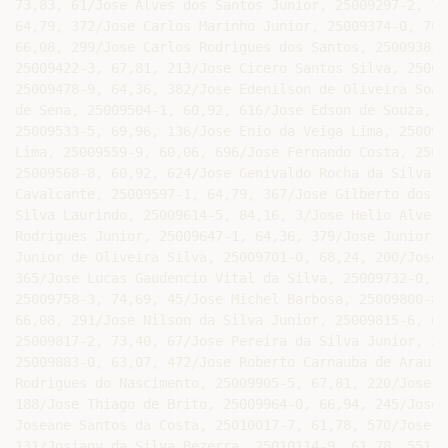
97-2, 73,83, 63/Jose Carlos da Silva Junior, 25009359-6,
64,79, 372/Jose Carlos Marinho Junior, 25009374-0, 70,82, 123/Jose Carlos Rodrigues, 25009382-0,
66,08, 299/Jose Carlos Rodrigues dos Santos, 25009383-9, 67,81, 210/Jose Cicero Rocha Cavalcante,
25009422-3, 67,81, 213/Jose Cicero Santos Silva, 25009424-0, 65,22, 348/Jose Deycles Silva Pereira,
25009478-9, 64,36, 382/Jose Edenilson de Oliveira Soares, 25009490-8, 64,36, 389/Jose Edson Candido
de Sena, 25009504-1, 60,92, 616/Jose Edson de Souza, 25009508-4, 62,21, 511/Jose Elmison de Godez,
25009533-5, 69,96, 136/Jose Enio da Veiga Lima, 25009540-8, 66,94, 253/Jose Fabricio de Oliveira
Lima, 25009559-9, 60,06, 696/Jose Fernando Costa, 25009567-0, 60,06, 694/Jose Fernando da Silva,
25009568-8, 60,92, 624/Jose Genivaldo Rocha da Silva, 25009594-7, 62,21, 522/Jose Geraldo Brito
Cavalcante, 25009597-1, 64,79, 367/Jose Gilberto dos Santos, 25009601-3, 66,94, 243/Jose Givaldo
Silva Laurindo, 25009614-5, 84,16, 3/Jose Helio Alves Souza, 25009626-9, 60,49, 653/Jose Inacio
Rodrigues Junior, 25009647-1, 64,36, 379/Jose Junior de Albuquerque, 25009700-1, 65,22, 337/Jose
Junior de Oliveira Silva, 25009701-0, 68,24, 200/Jose Leonardo Cordeiro da Silva, 25009719-2, 64,79,
365/Jose Lucas Gaudencio Vital da Silva, 25009732-0, 66,51, 275/Jose Marciel Guilherme Alves,
25009758-3, 74,69, 45/Jose Michel Barbosa, 25009800-8, 63,50, 421/Jose Miranda Rezende, 25009807-5,
66,08, 291/Jose Nilson d