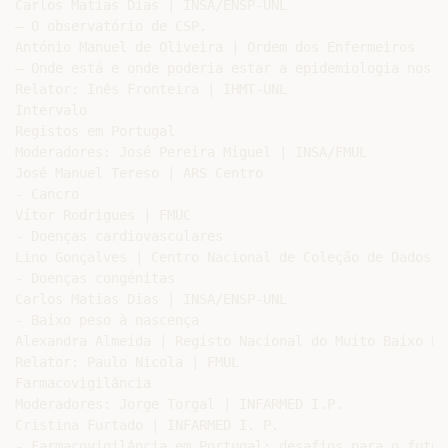
Carlos Matias Dias | INSA/ENSP-UNL

– O observatório de CSP.

António Manuel de Oliveira | Ordem dos Enfermeiros

– Onde está e onde poderia estar a epidemiologia nos o
Relator: Inês Fronteira | IHMT-UNL

Intervalo

Registos em Portugal

Moderadores: José Pereira Miguel | INSA/FMUL

José Manuel Tereso | ARS Centro

- Cancro

Vítor Rodrigues | FMUC

- Doenças cardiovasculares

Lino Gonçalves | Centro Nacional de Coleção de Dados e
- Doenças congénitas

Carlos Matias Dias | INSA/ENSP-UNL

- Baixo peso à nascença

Alexandra Almeida | Registo Nacional do Muito Baixo Pes
Relator: Paulo Nicola | FMUL

Farmacovigilância

Moderadores: Jorge Torgal | INFARMED I.P.

Cristina Furtado | INFARMED I. P.

- Farmacovigilância em Portugal: desafios para o futuro