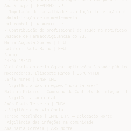
Ana Araújo | INFARMED I.P.

- Imputação de causalidade: avaliação da relação entre
administração de um medicamento

Rui Pombal | INFARMED I.P.

- Contribuição do profissional de saúde na notificação
Unidade de Farmacovigilância do Sul

Maria Augusta Soares | FFUL

Relator: Paula Barão | FFUL

Almoço

14:00-15:30h

Vigilância epidemiológica: aplicações à saúde pública

Moderadores: Elisabete Ramos | ISPUP/FMUP

Carla Nunes | ENSP-UNL

- Vigilância das infeções “hospitalares”

Natália Ribeiro | Comissão de Controlo de Infeção – HSJ
- Vigilância ambiental

João Paulo Teixeira | INSA

- Vigilância da violência

Teresa Magalhães | INML I.P. – Delegação Norte

-Vigilância das infeções na comunidade

Ana Maria Correia | ARS Norte
