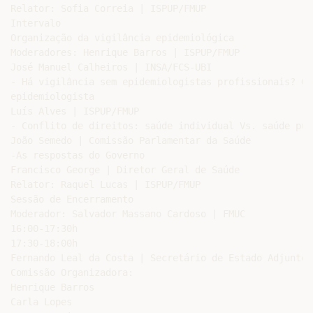
Relator: Sofia Correia | ISPUP/FMUP

Intervalo

Organização da vigilância epidemiológica

Moderadores: Henrique Barros | ISPUP/FMUP

José Manuel Calheiros | INSA/FCS-UBI

- Há vigilância sem epidemiologistas profissionais? O 
epidemiologista

Luís Alves | ISPUP/FMUP

- Conflito de direitos: saúde individual Vs. saúde públ
João Semedo | Comissão Parlamentar da Saúde

-As respostas do Governo

Francisco George | Diretor Geral de Saúde

Relator: Raquel Lucas | ISPUP/FMUP

Sessão de Encerramento

Moderador: Salvador Massano Cardoso | FMUC

16:00-17:30h

17:30-18:00h

Fernando Leal da Costa | Secretário de Estado Adjunto 
Comissão Organizadora:

Henrique Barros

Carla Lopes
