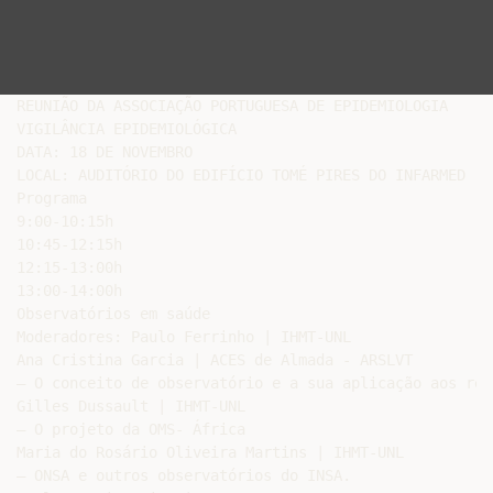
REUNIÃO DA ASSOCIAÇÃO PORTUGUESA DE EPIDEMIOLOGIA

VIGILÂNCIA EPIDEMIOLÓGICA

DATA: 18 DE NOVEMBRO

LOCAL: AUDITÓRIO DO EDIFÍCIO TOMÉ PIRES DO INFARMED

Programa

9:00-10:15h

10:45-12:15h

12:15-13:00h

13:00-14:00h

Observatórios em saúde

Moderadores: Paulo Ferrinho | IHMT-UNL

Ana Cristina Garcia | ACES de Almada - ARSLVT

– O conceito de observatório e a sua aplicação aos rec
Gilles Dussault | IHMT-UNL

– O projeto da OMS- África

Maria do Rosário Oliveira Martins | IHMT-UNL

– ONSA e outros observatórios do INSA.
