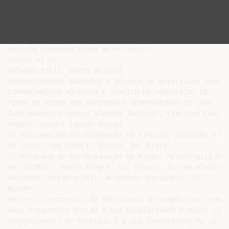
Revista Iberoamericana de Polímeros

Santos et al.

Volumen 13(1), Enero de 2012

Comportamiento mecánico y térmico de materiales reforza
COMPORTAMENTO MECÂNICO E TÉRMICO DE COMPÓSITOS DE

FIBRA DE VIDRO SOB DIFERENTES TEMPERATURAS DE CURA

José Humberto Santos Almeida Júnior1*, Clarissa Coussi
Amado1, Sandro Campos Amico2

1) Programa de Pós–Graduação em Ciência, Inovação e Mo
de Santa Cruz (UESC), Ilhéus, BA, Brasil.

2) Programa de Pós–Graduação em Minas, Metalúrgica e M
Sul (UFRGS), Porto Alegre, RS, Brasil. Correo electrón