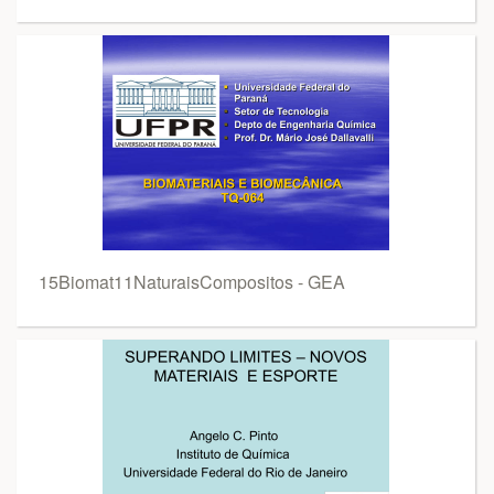
15Biomat11NaturaisCompositos - GEA