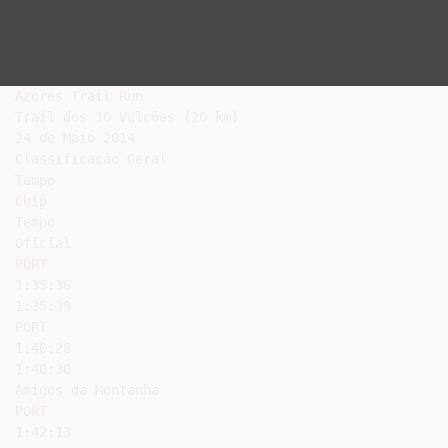
Azores Trail Run

Trail dos 10 Vulcões (20 km)

24 de Maio 2014

Classificação Geral

Tempo

Chip

Tempo

Oficial

PORT

1:35:36

1:35:39

PORT

1:40:28

1:40:30

Amigos da Montanha

PORT

1:42:13
