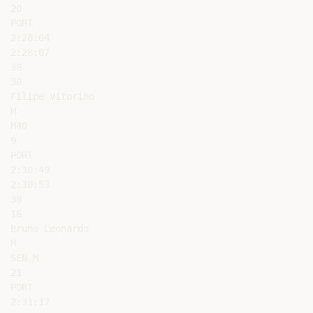
20

PORT

2:28:04

2:28:07

38

30

Filipe Vitorino

M

M40

9

PORT

2:30:49

2:30:53

39

16

Bruno Leonardo

M

SEN M

21

PORT

2:31:17
