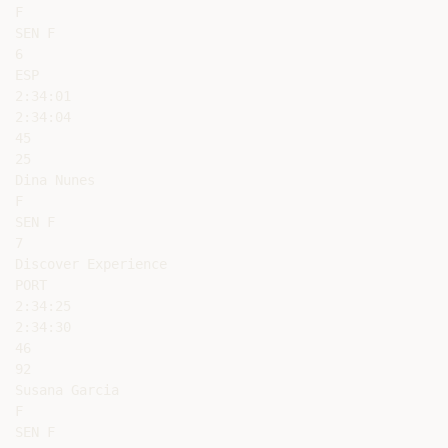
F

SEN F

6

ESP

2:34:01

2:34:04

45

25

Dina Nunes

F

SEN F

7

Discover Experience

PORT

2:34:25

2:34:30

46

92

Susana Garcia

F

SEN F
