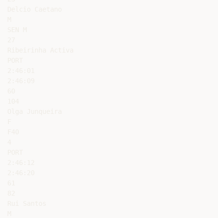
Delcio Caetano

M

SEN M

27

Ribeirinha Activa

PORT

2:46:01

2:46:09

60

104

Olga Junqueira

F

F40

4

PORT

2:46:12

2:46:20

61

82

Rui Santos

M
