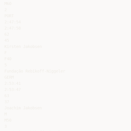
M60

2

PORT

2:47:54

2:47:58

62

45

Kirsten Jakobsen

F

F40

5

Fundação Rebikoff-Niggeler

GERM

2:53:41

2:53:47

63

37

Joachim Jakobsen

M

M50

3
