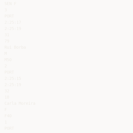
SEN F

3

PORT

2:25:17

2:25:19

31

79

Rui Borba

M

M50

2

PORT

2:25:15

2:25:19

32

18

Carla Moreira

F

F40

1

PORT
