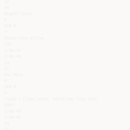
12

66

Miguel Souto

M

SEN M

7

Ribeirinha Activa

ESP

2:06:34

2:06:40

13

81

Rui Melo

M

SEN M

8

CIAIA ? Clube Indep. Atletismo Ilha Azul

PORT

2:06:49

2:06:56

14

75
