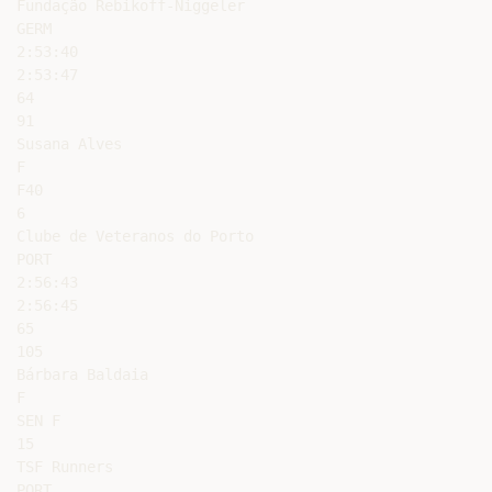
Fundação Rebikoff-Niggeler

GERM

2:53:40

2:53:47

64

91

Susana Alves

F

F40

6

Clube de Veteranos do Porto

PORT

2:56:43

2:56:45

65

105

Bárbara Baldaia

F

SEN F

15

TSF Runners

PORT
