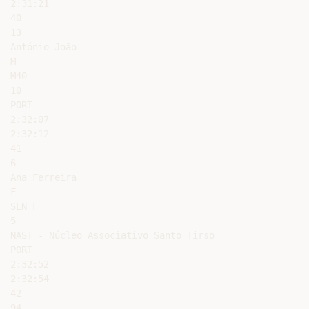
2:31:21

40

13

António João

M

M40

10

PORT

2:32:07

2:32:12

41

6

Ana Ferreira

F

SEN F

5

NAST - Núcleo Associativo Santo Tirso

PORT

2:32:52

2:32:54

42

94
