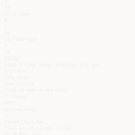
5

53

Lúcio Alves

M

6

54

Luis Rodrigues

7

57

Equipa

CIAIA ? Clube Indep. Atletismo Ilha Azul

Elitianos

Ilha Verde

Papa Trilhos

Clube na Roda da Ana Rocha

Elitianos

De78

Nacionalidade

1

Azores Trail Run

Trail dos 10 Vulcões (20 km)

24 de Maio 2014
