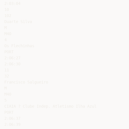
2:03:04

10

102

Duarte Silva

M

M40

4

Os Flechinhas

PORT

2:06:27

2:06:30

11

32

Francisco Salgueiro

M

M40

5

CIAIA ? Clube Indep. Atletismo Ilha Azul

PORT

2:06:37

2:06:39
