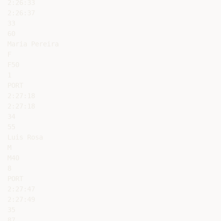
2:26:33

2:26:37

33

60

Maria Pereira

F

F50

1

PORT

2:27:18

2:27:18

34

55

Luis Rosa

M

M40

8

PORT

2:27:47

2:27:49

35

87
