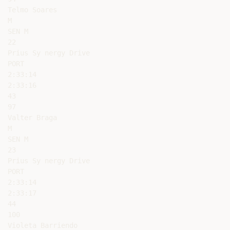
Telmo Soares

M

SEN M

22

Prius Sy nergy Drive

PORT

2:33:14

2:33:16

43

97

Valter Braga

M

SEN M

23

Prius Sy nergy Drive

PORT

2:33:14

2:33:17

44

100

Violeta Barriendo
