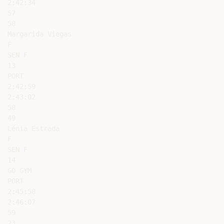
2:42:34

57

58

Margarida Viegas

F

SEN F

13

PORT

2:42:59

2:43:02

58

49

Lénia Estrada

F

SEN F

14

GO GYM

PORT

2:45:58

2:46:07

59

23
