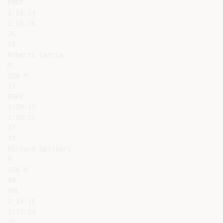
PORT

2:18:24

2:18:26

26

78

Roberto Garcia

M

SEN M

17

PORT

2:20:17

2:20:22

27

77

Richard Spijkers

M

SEN M

18

HOL

2:23:16

2:23:24

28
