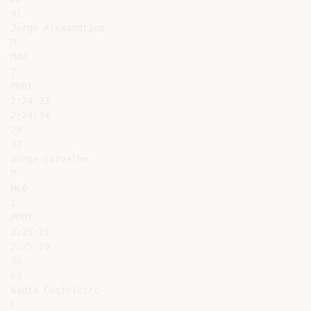
41

Jorge Alexandrino

M

M40

7

PORT

2:24:32

2:24:34

29

42

Jorge Carvalho

M

M60

1

PORT

2:25:15

2:25:19

30

68

Nádia Casteleiro

F
