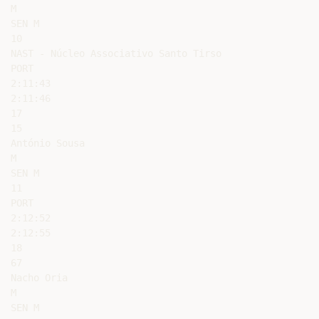
M

SEN M

10

NAST - Núcleo Associativo Santo Tirso

PORT

2:11:43

2:11:46

17

15

António Sousa

M

SEN M

11

PORT

2:12:52

2:12:55

18

67

Nacho Oria

M

SEN M
