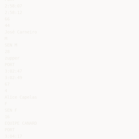
2:58:07

2:58:12

66

44

José Carneiro

M

SEN M

28

zupper

PORT

3:02:47

3:02:49

67

4

Alice Capelas

F

SEN F

16

EQUIPE CANARD

PORT

3:04:17
