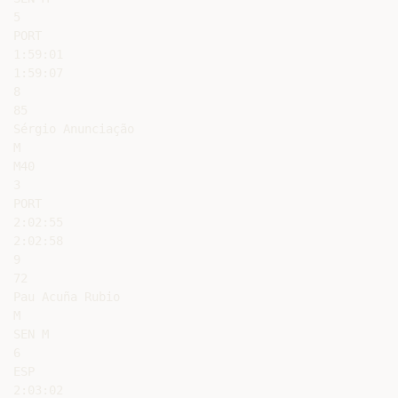
5

PORT

1:59:01

1:59:07

8

85

Sérgio Anunciação

M

M40

3

PORT

2:02:55

2:02:58

9

72

Pau Acuña Rubio

M

SEN M

6

ESP

2:03:02
