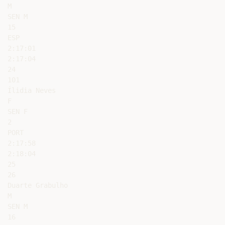
M

SEN M

15

ESP

2:17:01

2:17:04

24

101

Ílidia Neves

F

SEN F

2

PORT

2:17:58

2:18:04

25

26

Duarte Grabulho

M

SEN M

16
