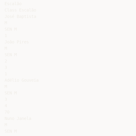
Escalão

Class Escalão

José Baptista

M

SEN M

1

João Pires

M

SEN M

2

3

1

Adélio Gouveia

M

SEN M

3

4

70

Nuno Janela

M

SEN M
