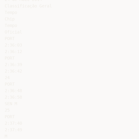
Classificação Geral

Tempo

Chip

Tempo

Oficial

PORT

2:36:03

2:36:12

PORT

2:36:39

2:36:42

24

PORT

2:36:48

2:36:58

SEN M

25

PORT

2:37:40

2:37:49

M
