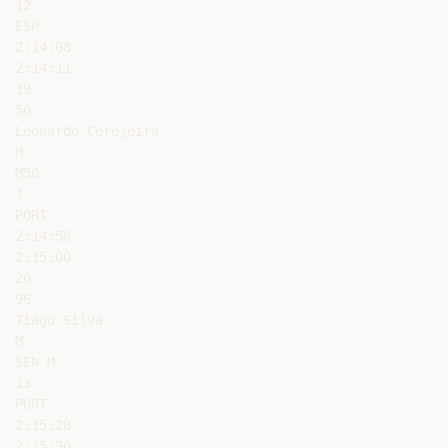
12

ESP

2:14:08

2:14:11

19

50

Leonardo Cerejeira

M

M50

1

PORT

2:14:58

2:15:00

20

96

Tiago Silva

M

SEN M

13

PORT

2:15:28

2:15:30
