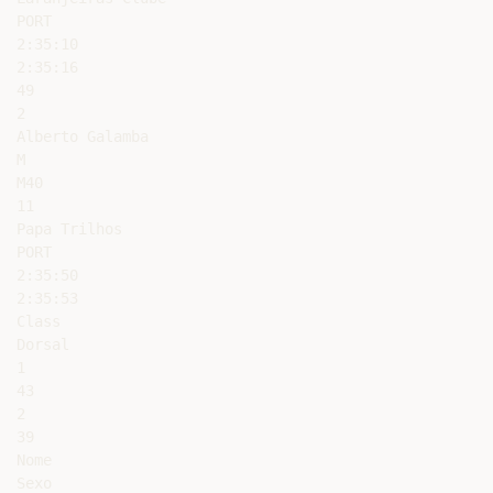
PORT

2:35:10

2:35:16

49

2

Alberto Galamba

M

M40

11

Papa Trilhos

PORT

2:35:50

2:35:53

Class

Dorsal

1

43

2

39

Nome

Sexo
