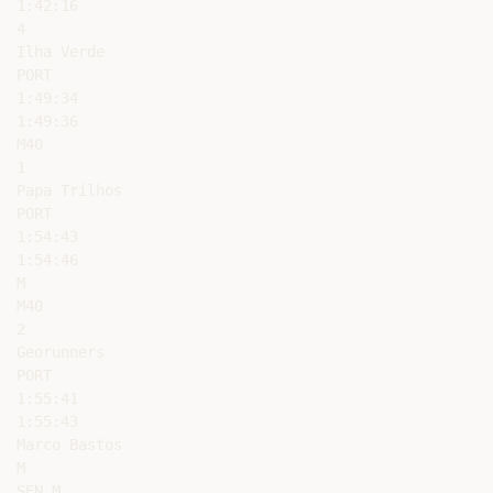
1:42:16

4

Ilha Verde

PORT

1:49:34

1:49:36

M40

1

Papa Trilhos

PORT

1:54:43

1:54:46

M

M40

2

Georunners

PORT

1:55:41

1:55:43

Marco Bastos

M

SEN M
