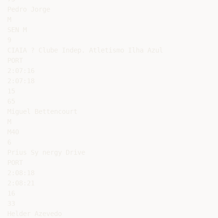
Pedro Jorge

M

SEN M

9

CIAIA ? Clube Indep. Atletismo Ilha Azul

PORT

2:07:16

2:07:18

15

65

Miguel Bettencourt

M

M40

6

Prius Sy nergy Drive

PORT

2:08:18

2:08:21

16

33

Helder Azevedo
