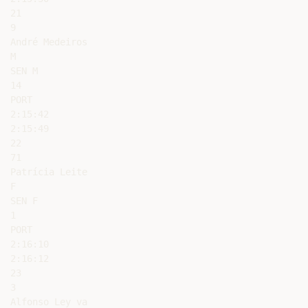
21

9

André Medeiros

M

SEN M

14

PORT

2:15:42

2:15:49

22

71

Patrícia Leite

F

SEN F

1

PORT

2:16:10

2:16:12

23

3

Alfonso Ley va
