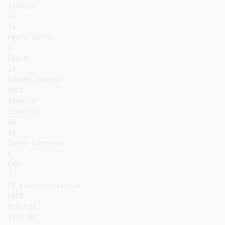
3:04:20

68

74

Pedro Barros

M

SEN M

29

EQUIPE CANARD

PORT

3:04:18

3:04:21

69

35

Ivete Carneiro

F

F40

7

Os carros Vassoura

PORT

3:06:33

3:06:38
