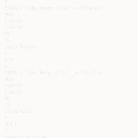
8

CIAIA ? Clube Indep. Atletismo Ilha Azul

PORT

2:34:42

2:34:49

47

19

Carla Pereira

F

F40

2

CIAIA ? Clube Indep. Atletismo Ilha Azul

PORT

2:34:53

2:34:59

48

73

Paula Sousa

F

SEN F

9

Laranjeiras Clube
