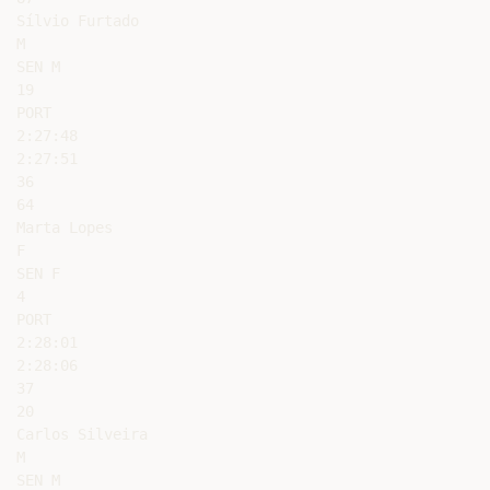
Sílvio Furtado

M

SEN M

19

PORT

2:27:48

2:27:51

36

64

Marta Lopes

F

SEN F

4

PORT

2:28:01

2:28:06

37

20

Carlos Silveira

M

SEN M
