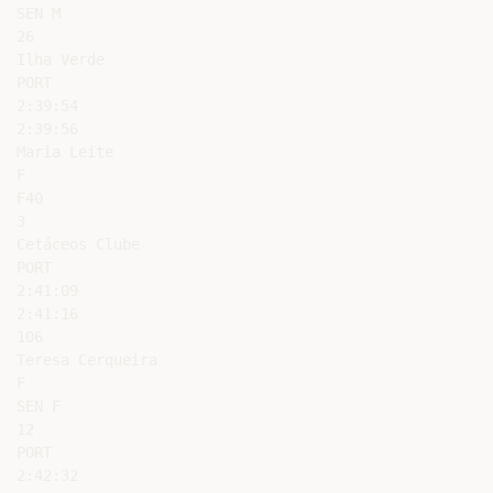
SEN M

26

Ilha Verde

PORT

2:39:54

2:39:56

Maria Leite

F

F40

3

Cetáceos Clube

PORT

2:41:09

2:41:16

106

Teresa Cerqueira

F

SEN F

12

PORT

2:42:32
