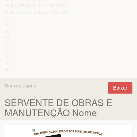
MARLI TEODORO DA CONCEIÇÃO

OLGA REGINA BORGES SANTANA

48

49

50

51

52

53

54

55

Sem categoria
Baixar
SERVENTE DE OBRAS E
MANUTENÇÃO Nome