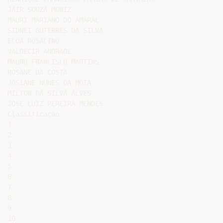
JAIR SOUZA MUNIZ

MAURI MARIANO DO AMARAL

SIDNEI GUTERRES DA SILVA

ELOA ROSALINO

VALDECIR ANDRADE

MAURO FRANCISCO MARTINS

ROSANE DA COSTA

JOSIANE NUNES DA MOTA

MILTON DA SILVA ALVES

JOSE LUIZ PEREIRA MENDES

Classificação

1

2

3

4

5

6

7

8

9

10
