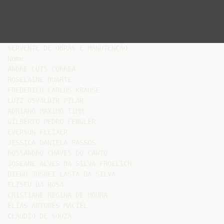
SERVENTE DE OBRAS E MANUTENÇÃO

Nome

ANDRE LUIS CORREA

ROSELAINE DUARTE

FREDERICO CARLOS KRAUSE

LUIZ OSVALDIR PILAR

ADRIANO MAXIMO TIMM

GILBERTO PEDRO FENGLER

EVERSON FLEIXER

JESSICA DANIELA PASSOS

ROSSANDRO CHAVES DO CANTO

JOSEANE ALVES DA SILVA FROELICH

DIEGO JOSNEI LASTA DA SILVA

ELISEU DA ROSA

CRISTIANE REGINA DE MOURA

ELIAS ANTUNES MACIEL

CLAUDIO DE SOUZA
