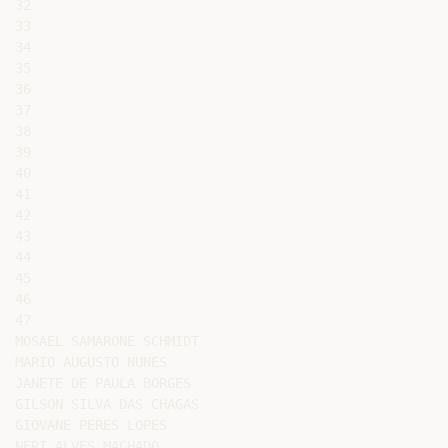
32

33

34

35

36

37

38

39

40

41

42

43

44

45

46

47

MOSAEL SAMARONE SCHMIDT

MARIO AUGUSTO NUNES

JANETE DE PAULA BORGES

GILSON SILVA DAS CHAGAS

GIOVANE PERES LOPES

NERI ALVES MACHADO
