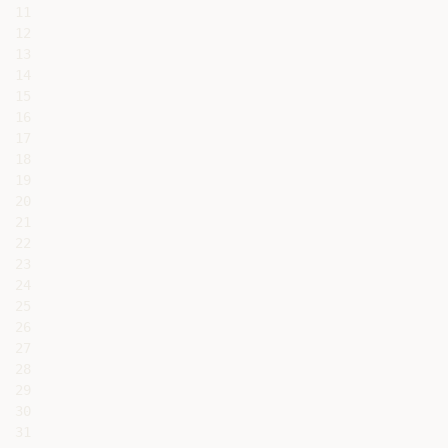
11

12

13

14

15

16

17

18

19

20

21

22

23

24

25

26

27

28

29

30

31
