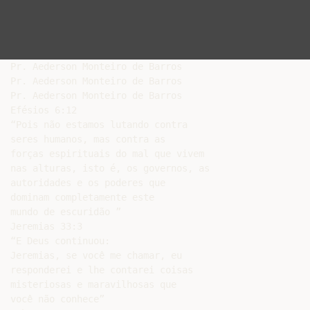
Pr. Aederson Monteiro de Barros

Pr. Aederson Monteiro de Barros

Pr. Aederson Monteiro de Barros

Efésios 6:12

“Pois não estamos lutando contra

seres humanos, mas contra as

forças espirituais do mal que vivem

nas alturas, isto é, os governos, as

autoridades e os poderes que

dominam completamente este

mundo de escuridão ”

Jeremias 33:3

“E Deus continuou:

Jeremias, se você me chamar, eu

responderei e lhe contarei coisas

misteriosas e maravilhosas que

você não conhece”
