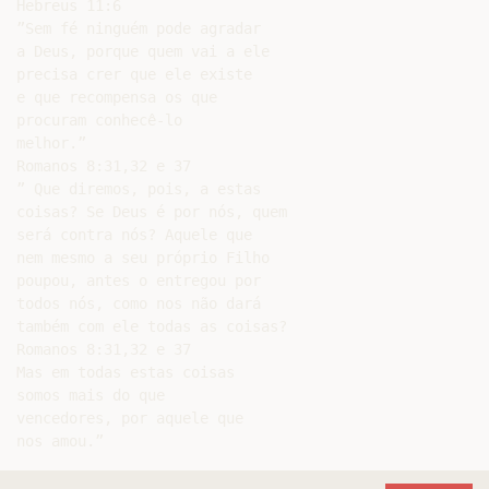
Hebreus 11:6

”Sem fé ninguém pode agradar

a Deus, porque quem vai a ele

precisa crer que ele existe

e que recompensa os que

procuram conhecê-lo

melhor.”

Romanos 8:31,32 e 37

” Que diremos, pois, a estas

coisas? Se Deus é por nós, quem

será contra nós? Aquele que

nem mesmo a seu próprio Filho

poupou, antes o entregou por

todos nós, como nos não dará

também com ele todas as coisas?

Romanos 8:31,32 e 37

Mas em todas estas coisas

somos mais do que

vencedores, por aquele que
