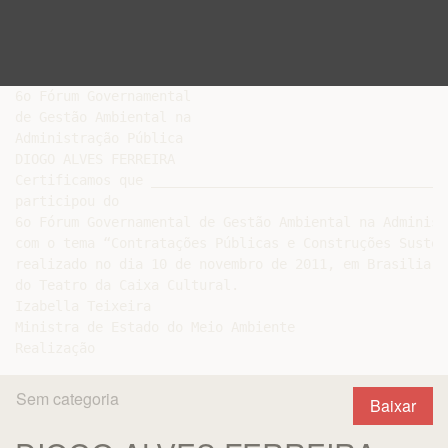
6o Fórum Governamental

de Gestão Ambiental na

Administração Pública

DIOGO ALVES FERREIRA

Certificamos que ______________________________________
participou do

6o Fórum Governamental de Gestão Ambiental na Administ
com o tema “Contratações Públicas e Construções Susten
realizado no dia 10 de novembro de 2011, em Brasilia -
do Teatro da Caixa Cultural.

Izabella Teixeira

Ministra de Estado do Meio Ambiente

Sem categoria
Baixar