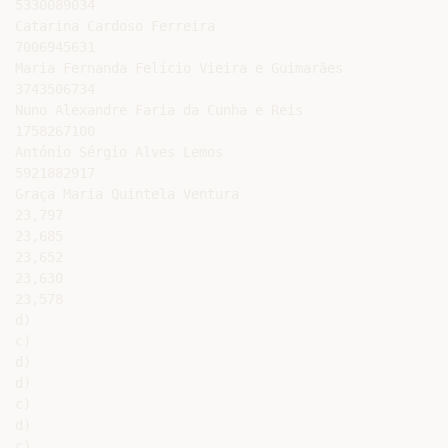
5330089034

Catarina Cardoso Ferreira

7006945631

Maria Fernanda Felício Vieira e Guimarães

3743506734

Nuno Alexandre Faria da Cunha e Reis

1758267100

António Sérgio Alves Lemos

5921882917

Graça Maria Quintela Ventura

23,797

23,685

23,652

23,630

23,578

d)

c)

d)

d)

c)

d)

c)
