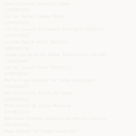
Ana Cristina Teixeira Cunha

7778307731

Carlos Rafael Gomes Matos

5180372992

Sílvia Susana Fernandes Rodrigues Ribeiro

2719731633

Susana Maria Vilar Martins

8486381150

Joana Luisa Pinto Bodas Maia Silva Salvado

3240214067

Carlos Jorge Alves Ferreira

3745594762

Maria Olga Peixoto da Cunha Gonçalves

7188392072

Márcia Gorete Rocha de Sousa

9246250311

Rita Sónia da Silva Moreira

4359822251

Pauliana Armanda Ribeiro de Amorim Fonseca

4957165750

Nuno Manuel da Cunha Guimarães
