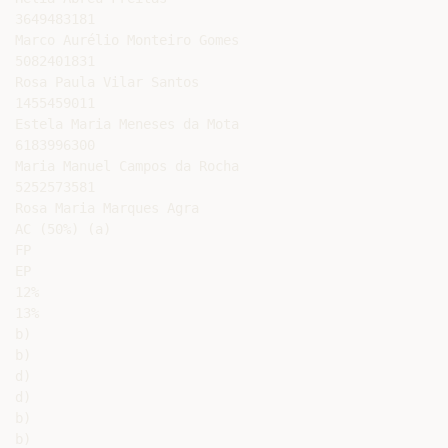
3649483181

Marco Aurélio Monteiro Gomes

5082401831

Rosa Paula Vilar Santos

1455459011

Estela Maria Meneses da Mota

6183996300

Maria Manuel Campos da Rocha

5252573581

Rosa Maria Marques Agra

AC (50%) (a)

FP

EP

12%

13%

b)

b)

d)

d)

b)

b)
