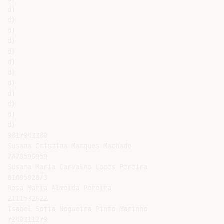
d)

d)

d)

d)

d)

d)

d)

d)

d)

d)

d)

d)

9817943380

Susana Cristina Marques Machado

7478596959

Susana Maria Carvalho Lopes Pereira

8149592873

Rosa Maria Almeida Pereira

2111532622

Isabel Sofia Nogueira Pinto Marinho

7240311279
