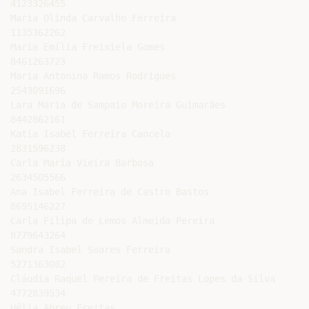
4123326455

Maria Olinda Carvalho Ferreira

1135362262

Maria Emília Freixiela Gomes

8461263723

Maria Antonina Ramos Rodrigues

2543091696

Lara Maria de Sampaio Moreira Guimarães

8442862161

Katia Isabel Ferreira Cancela

2831596238

Carla Maria Vieira Barbosa

2634505566

Ana Isabel Ferreira de Castro Bastos

8695146227

Carla Filipa de Lemos Almeida Pereira

8779643264

Sandra Isabel Soares Ferreira

5271363082

Cláudia Raquel Pereira de Freitas Lopes da Silva

4772839534

Hélia Abreu Freitas
