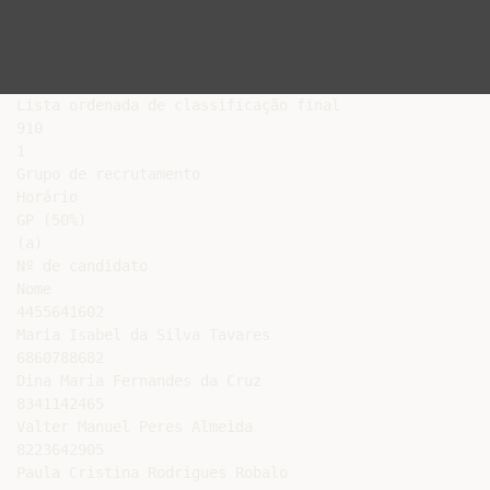
Lista ordenada de classificação final

910

1

Grupo de recrutamento

Horário

GP (50%)

(a)

Nº de candidato

Nome

4455641602

Maria Isabel da Silva Tavares

6860788682

Dina Maria Fernandes da Cruz

8341142465

Valter Manuel Peres Almeida

8223642905

Paula Cristina Rodrigues Robalo
