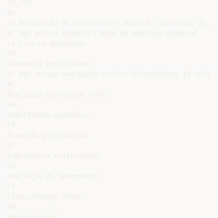
19,320

d)

a) Ponderação de acordo com o ponto 6, do artigo 39.º 
b) Não possui especialização em educação especial

c) Erro na graduação.

GP

Graduação profissional

d) Não enviou avaliação curricular/candidato já colocad
AC

Avaliação curricular (50%)

HA

Habilitação académica

FP

Formação profissional

EP

Experiência profissional

AD

Avaliação do desempenho

CF

Classificação final

NA

Não aplicável
