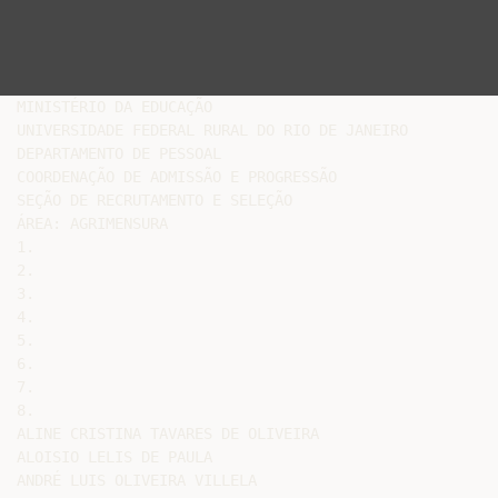
MINISTÉRIO DA EDUCAÇÃO

UNIVERSIDADE FEDERAL RURAL DO RIO DE JANEIRO

DEPARTAMENTO DE PESSOAL

COORDENAÇÃO DE ADMISSÃO E PROGRESSÃO

SEÇÃO DE RECRUTAMENTO E SELEÇÃO

ÁREA: AGRIMENSURA

1.

2.

3.

4.

5.

6.

7.

8.

ALINE CRISTINA TAVARES DE OLIVEIRA

ALOISIO LELIS DE PAULA

ANDRÉ LUIS OLIVEIRA VILLELA
