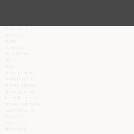
A Páscoa é

uma data

muito

especial

para todos

nós!!

Pois

nela,ganhamos

chocolates e

muitos outros

doces,que são

trazidos pelos

nossos queridos

Coelhinhos Da

Páscoa!!

Esse é um

delicioso
