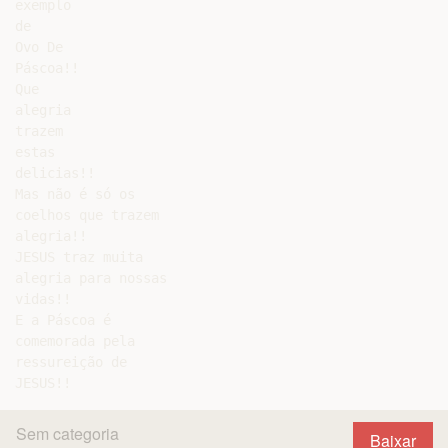
exemplo

de

Ovo De

Páscoa!!

Que

alegria

trazem

estas

delicias!!

Mas não é só os

coelhos que trazem

alegria!!

JESUS traz muita

alegria para nossas

vidas!!

E a Páscoa é

comemorada pela

ressureição de

Sem categoria
Baixar