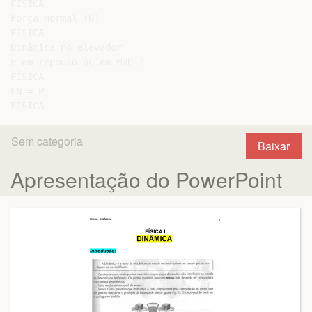
FÍSICA

Força normal (N)

FÍSICA

Dinâmica no elevador

E em repouso ou em MRU ?

FÍSICA

FN = P

Sem categoria
Baixar
Apresentação do PowerPoint