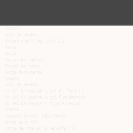
FÍSICA

Leis de Newton

Alguns conceitos iniciais

Massa

Força

Forças de contato

Forças de campo

Força resultante

FÍSICA

Leis de Newton

1a Lei de Newton – Lei da Inércia

2a Lei de Newton – Lei Fundamental

3a Lei de Newton – Ação e Reação

FÍSICA

Algumas forças importantes

Força peso (P)

Força de tração ou tensora (T)
