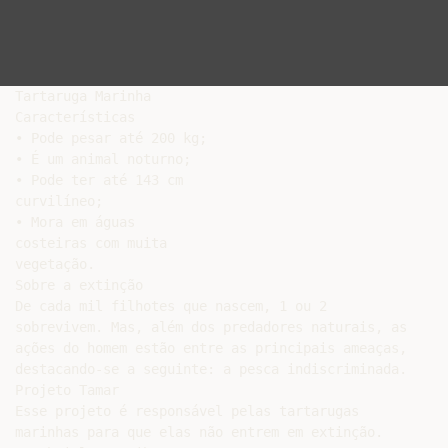
Tartaruga Marinha

Características

• Pode pesar até 200 kg;

• É um animal noturno;

• Pode ter até 143 cm

curvilíneo;

• Mora em águas

costeiras com muita

vegetação.

Sobre a extinção

De cada mil filhotes que nascem, 1 ou 2

sobrevivem. Mas, além dos predadores naturais, as

ações do homem estão entre as principais ameaças,

destacando-se a seguinte: a pesca indiscriminada.

Projeto Tamar

Esse projeto é responsável pelas tartarugas

marinhas para que elas não entrem em extinção.
