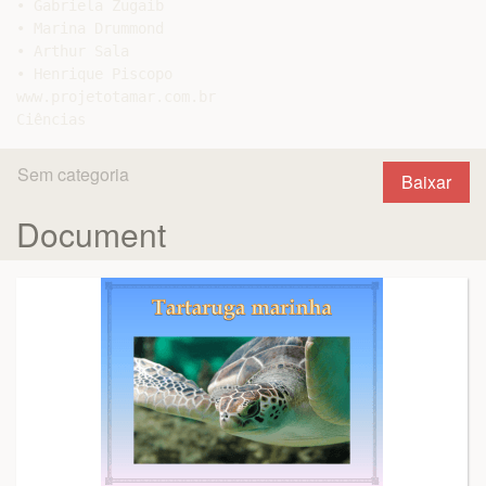
• Gabriela Zugaib

• Marina Drummond

• Arthur Sala

• Henrique Piscopo

www.projetotamar.com.br

Sem categoria
Baixar
Document